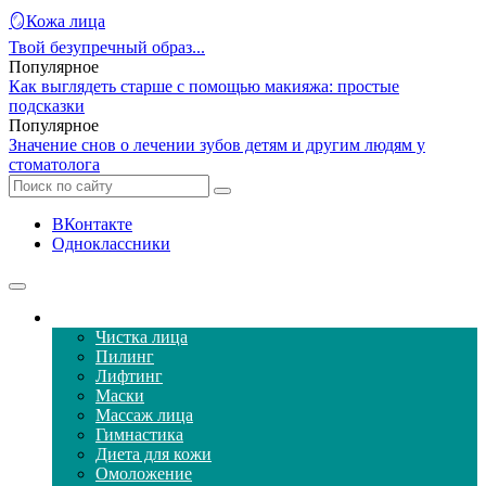
🪞Кожа лица
Твой безупречный образ...
Популярное
Как выглядеть старше с помощью макияжа: простые
подсказки
Популярное
Значение снов о лечении зубов детям и другим людям у
стоматолога
ВКонтакте
Одноклассники
Уход за кожей лица
Чистка лица
Пилинг
Лифтинг
Маски
Массаж лица
Гимнастика
Диета для кожи
Омоложение