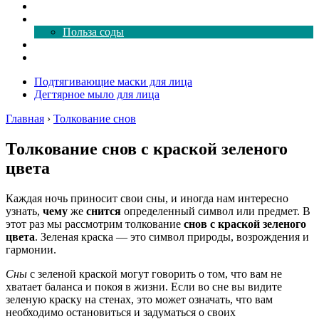
Как почистить
Все о соде
Польза соды
Магия здесь
Форум
Подтягивающие маски для лица
Дегтярное мыло для лица
Главная
›
Толкование снов
Толкование снов с краской зеленого
цвета
Каждая ночь приносит свои сны, и иногда нам интересно
узнать,
чему
же
снится
определенный символ или предмет. В
этот раз мы рассмотрим толкование
снов с краской зеленого
цвета
. Зеленая краска — это символ природы, возрождения и
гармонии.
Сны
с зеленой краской могут говорить о том, что вам не
хватает баланса и покоя в жизни. Если во сне вы видите
зеленую краску на стенах, это может означать, что вам
необходимо остановиться и задуматься о своих