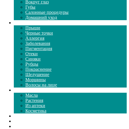
Вокруг глаз
Губы
Салонные процедуры
Домашний уход
Проблемы кожи
Прыщи
Черные точки
Аллергия
Заболевания
Пигментация
Отеки
Синяки
Рубцы
Покраснение
Шелушение
Морщины
Волосы на лице
Средства ухода
Масла
Растения
Из аптеки
Косметика
Видео
Каталог масок
Толкование снов