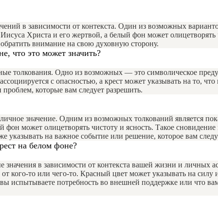
начений в зависимости от контекста. Один из возможных вариан
Иисуса Христа и его жертвой, а белый фон может олицетворять ч
 обратить внимание на свою духовную сторону.
не, что это может значить?
чные толкования. Одно из возможных — это символическое пред
ассоциируется с опасностью, а крест может указывать на то, чт
 проблем, которые вам следует разрешить.
азличное значение. Одним из возможных толкований является по
й фон может олицетворять чистоту и ясность. Такое сновидение 
е указывать на важное событие или решение, которое вам следу
крест на белом фоне?
ые значения в зависимости от контекста вашей жизни и личных
от кого-то или чего-то. Красный цвет может указывать на силу
о вы испытываете потребность во внешней поддержке или что вам