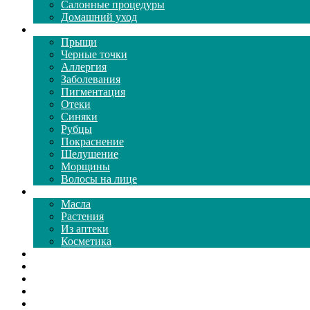
Салонные процедуры
Домашний уход
Проблемы кожи
Прыщи
Черные точки
Аллергия
Заболевания
Пигментация
Отеки
Синяки
Рубцы
Покраснение
Шелушение
Морщины
Волосы на лице
Средства ухода
Масла
Растения
Из аптеки
Косметика
Видео
Каталог масок
Толкование снов
Как почистить
Все о соде