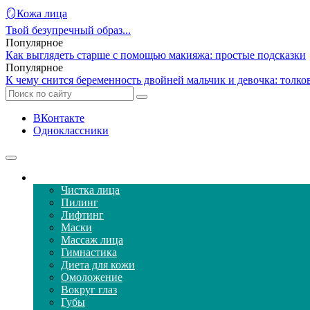
🪞Кожа лица
Твой безупречный образ...
Популярное
Как выглядеть старше с помощью макияжа: простые подсказки
Популярное
К чему снится беременность двойней мальчик и девочка: толко
ВКонтакте
Одноклассники
Уход за кожей лица
Чистка лица
Пилинг
Лифтинг
Маски
Массаж лица
Гимнастика
Диета для кожи
Омоложение
Вокруг глаз
Губы