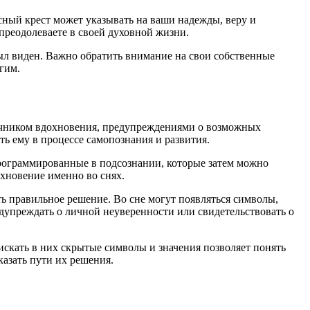
сный крест может указывать на ваши надежды, веру и
реодолеваете в своей духовной жизни.
был виден. Важно обратить внимание на свои собственные
гим.
сточником вдохновения, предупреждениями о возможных
ь ему в процессе самопознания и развития.
программированные в подсознании, которые затем можно
охновение именно во снях.
ь правильное решение. Во сне могут появляться символы,
дупреждать о личной неуверенности или свидетельствовать о
искать в них скрытые символы и значения позволяет понять
азать пути их решения.