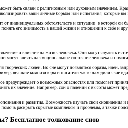
может быть связан с религиозным или духовным значением. Кра
олизировать ваши личные борьбы или испытания, которые вы п
сит от индивидуальных обстоятельств и ситуации, в которой он 
 понять его значимость в вашей жизни и отношении к себе и дру
е значение и влияние на жизнь человека. Они могут служить и
ни могут влиять на эмоциональное состояние человека и помогат
ля творческих людей. Во сне могут появляться образы, идеи, за
ример, великие композиторы и писатели часто находили свое вд
рое предупреждает о возможных опасностях или помогает принят
онять их значение. Например, сон о падении с высоты может пре
мопознания и развития. Возможность изучать свои сновидения и 
т помочь раскрыть скрытые комплексы и проблемы, а также подск
ны? Бесплатное толкование снов