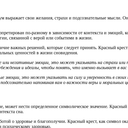
м выражает свои желания, страхи и подсознательные мысли. Он
претирован по-разному в зависимости от контекста и эмоций, к
игии, связанной с верой или событими в жизни.
ичие важных решений, которые следует принять. Красный крест 
ральных ценностей в жизни сновидения.
е или негативные эмоции, это может указывать на страхи или т
убеждения и идеалы, чтобы понять, что именно вызывает в вас 
 эмоции, это может указывать на силу и уверенность в своих п
подсознательно напоминая вам о важности веры и моральных ц
не, может нести определенное символическое значение. Красны
нтекста сна.
ботой о здоровье и благополучии. Красный крест, как символ о
и психическому здоровью.