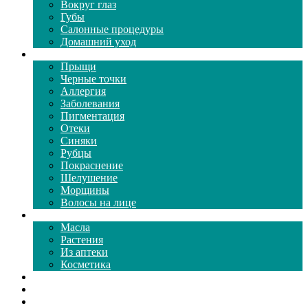
Вокруг глаз
Губы
Салонные процедуры
Домашний уход
Проблемы кожи
Прыщи
Черные точки
Аллергия
Заболевания
Пигментация
Отеки
Синяки
Рубцы
Покраснение
Шелушение
Морщины
Волосы на лице
Средства ухода
Масла
Растения
Из аптеки
Косметика
Видео
Каталог масок
Толкование снов