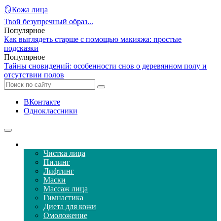
🪞Кожа лица
Твой безупречный образ...
Популярное
Как выглядеть старше с помощью макияжа: простые
подсказки
Популярное
Тайны сновидений: особенности снов о деревянном полу и
отсутствии полов
ВКонтакте
Одноклассники
Уход за кожей лица
Чистка лица
Пилинг
Лифтинг
Маски
Массаж лица
Гимнастика
Диета для кожи
Омоложение