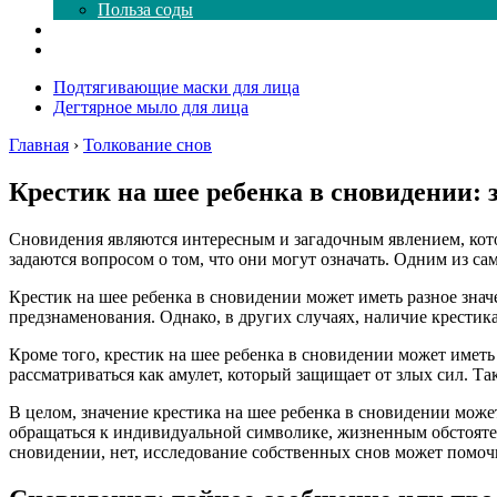
Польза соды
Магия здесь
Форум
Подтягивающие маски для лица
Дегтярное мыло для лица
Главная
›
Толкование снов
Крестик на шее ребенка в сновидении: 
Сновидения являются интересным и загадочным явлением, кото
задаются вопросом о том, что они могут означать. Одним из са
Крестик на шее ребенка в сновидении может иметь разное знач
предзнаменования. Однако, в других случаях, наличие крестика
Кроме того, крестик на шее ребенка в сновидении может иметь
рассматриваться как амулет, который защищает от злых сил. Та
В целом, значение крестика на шее ребенка в сновидении може
обращаться к индивидуальной символике, жизненным обстоятель
сновидении, нет, исследование собственных снов может помочь 