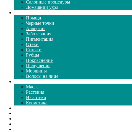
Салонные процедуры
Домашний уход
Проблемы кожи
Прыщи
Черные точки
Аллергия
Заболевания
Пигментация
Отеки
Синяки
Рубцы
Покраснение
Шелушение
Морщины
Волосы на лице
Средства ухода
Масла
Растения
Из аптеки
Косметика
Видео
Каталог масок
Толкование снов
Как почистить
Все о соде