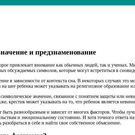
значение и предзнаменование
рое привлекает внимание как обычных людей, так и ученых. Мн
мых обсуждаемых символов, которые могут встретиться в сновиде
ение в зависимости от контекста сна. В некоторых случаях это 
 на шее ребенка может указывать на религиозное образование или
 символическое значение, связанное с понятием защиты или нев
кже, крестик может указывать на то, что ребенок является невин
т быть разнообразным и зависит от многих факторов. Чтобы луч
ствам и эмоциональному состоянию. И хотя точного ответа на в
разобраться в себе и найти свое собственное объяснение.