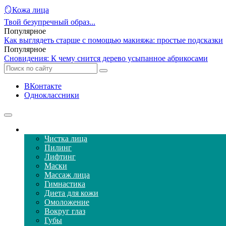
🪞Кожа лица
Твой безупречный образ...
Популярное
Как выглядеть старше с помощью макияжа: простые подсказки
Популярное
Сновидения: К чему снится дерево усыпанное абрикосами
ВКонтакте
Одноклассники
Уход за кожей лица
Чистка лица
Пилинг
Лифтинг
Маски
Массаж лица
Гимнастика
Диета для кожи
Омоложение
Вокруг глаз
Губы