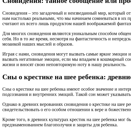
Сновидения: тайное сообщение или про
Сновидения – это загадочный и неизведанный мир, который от
нам настолько реальными, что мы начинаем сомневаться в их пр
считают их всего лишь продуктом нашей воображаемой фантаз
Для многих сновидения являются уникальным способом общени
себя. Но в то же время, несмотря на фантастичность и непред
мозаикой наших мыслей и образов.
Играя с нами, сновидения могут вызвать самые яркие эмоции и 
вызвать негативные эмоции, если мы впадаем в кошмарный сон
жизни и вносят свою неповторимую ноту в нашу реальность.
Сны о крестике на шее ребенка: древн
Сны о крестике на шее ребенка имеют особое значение и инте
подсознания и внутренних эмоций. Такой сон может указывать 
Однако в древних верованиях сновидения о крестике на шее ре
свидетельствовать о его особом отношении к вере и божествен
Кроме того, в древних культурах крестик на шее ребенка мог б
предзнаменованием благополучия и защиты для ребенка.