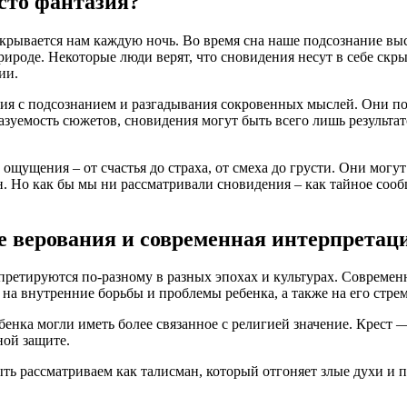
сто фантазия?
крывается нам каждую ночь. Во время сна наше подсознание вы
ироде. Некоторые люди верят, что сновидения несут в себе скры
ии.
я с подсознанием и разгадывания сокровенных мыслей. Они по
сказуемость сюжетов, сновидения могут быть всего лишь резуль
ощущения – от счастья до страха, от смеха до грусти. Они могу
. Но как бы мы ни рассматривали сновидения – как тайное соо
ие верования и современная интерпретац
рпретируются по-разному в разных эпохах и культурах. Совреме
на внутренние борьбы и проблемы ребенка, а также на его стрем
бенка могли иметь более связанное с религией значение. Крест 
ной защите.
ыть рассматриваем как талисман, который отгоняет злые духи и 