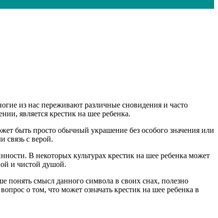
огие из нас переживают различные сновидения и часто
нии, является крестик на шее ребенка.
может быть просто обычный украшение без особого значения или
 связь с верой.
инности. В некоторых культурах крестик на шее ребенка может
ной и чистой душой.
ше понять смысл данного символа в своих снах, полезно
опрос о том, что может означать крестик на шее ребенка в