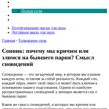
Как почистить
Все о соде
Польза соды
Магия здесь
Форум
Подтягивающие маски для лица
Дегтярное мыло для лица
Главная
›
Толкование снов
Сонник: почему мы кричим или
злимся на бывшего парня? Смысл
сновидений
Сновидения — это загадочный мир, в котором мы плывем
каждую ночь, оставляя за собой реальность. Каждый сон,
каждый образ, имеет свой смысл и может быть ключом к
пониманию нашего подсознания. Одним из наиболее
распространенных сновидений у женщин является сон о
бывшем парне.
Каков же смысл сновидений, в которых мы кричим или
злимся на бывшего парня? Очевидно, что такие сны отражают