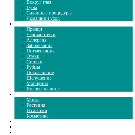
Вокруг глаз
Губы
Салонные процедуры
Домашний уход
Проблемы кожи
Прыщи
Черные точки
Аллергия
Заболевания
Пигментация
Отеки
Синяки
Рубцы
Покраснение
Шелушение
Морщины
Волосы на лице
Средства ухода
Масла
Растения
Из аптеки
Косметика
Видео
Каталог масок
Толкование снов