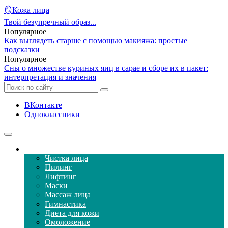
🪞Кожа лица
Твой безупречный образ...
Популярное
Как выглядеть старше с помощью макияжа: простые
подсказки
Популярное
Сны о множестве куриных яиц в сарае и сборе их в пакет:
интерпретация и значения
ВКонтакте
Одноклассники
Уход за кожей лица
Чистка лица
Пилинг
Лифтинг
Маски
Массаж лица
Гимнастика
Диета для кожи
Омоложение