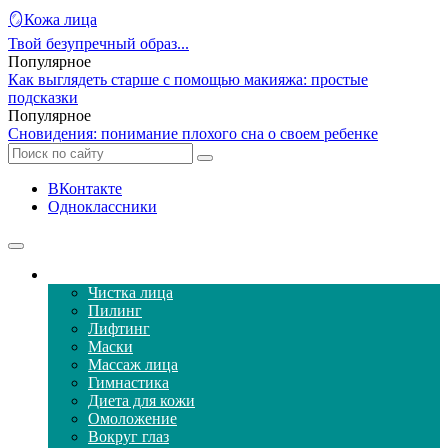
🪞Кожа лица
Твой безупречный образ...
Популярное
Как выглядеть старше с помощью макияжа: простые
подсказки
Популярное
Сновидения: понимание плохого сна о своем ребенке
ВКонтакте
Одноклассники
Уход за кожей лица
Чистка лица
Пилинг
Лифтинг
Маски
Массаж лица
Гимнастика
Диета для кожи
Омоложение
Вокруг глаз