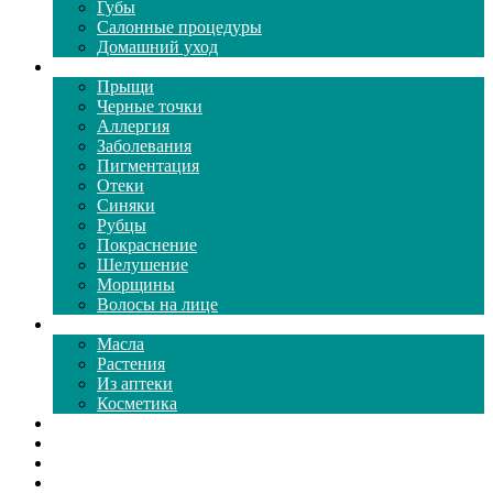
Губы
Салонные процедуры
Домашний уход
Проблемы кожи
Прыщи
Черные точки
Аллергия
Заболевания
Пигментация
Отеки
Синяки
Рубцы
Покраснение
Шелушение
Морщины
Волосы на лице
Средства ухода
Масла
Растения
Из аптеки
Косметика
Видео
Каталог масок
Толкование снов
Как почистить