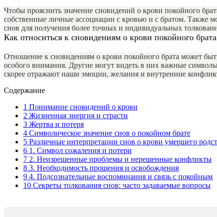
Чтобы прояснить значение сновидений о крови покойного брат
собственные личные ассоциации с кровью и с братом. Также м
снов для получения более точных и индивидуальных толкован
Как относиться к сновидениям о крови покойного брата
Отношение к сновидениям о крови покойного брата может быт
особого внимания. Другие могут видеть в них важные символы 
скорее отражают наши эмоции, желания и внутренние конфликт
Содержание
1
Понимание сновидений о крови
2
Жизненная энергия и страсти
3
Жертва и потеря
4
Символическое значение снов о покойном брате
5
Различные интерпретации снов о крови умершего родс
6
1. Символ сожаления и потери
7
2. Неизрешенные проблемы и нерешенные конфликты
8
3. Необходимость прощения и освобождения
9
4. Подсознательные воспоминания и связь с покойным
10
Секреты толкования снов: часто задаваемые вопросы