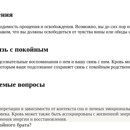
ения
одимость прощения и освобождения. Возможно, вы до сих пор не 
наком, что вы должны освободиться от чувства вины или обиды
язь с покойным
сознательные воспоминания о нем и вашу связь с ним. Кровь мо
которым ваше подсознание сохраняет связь с покойным родствен
аемые вопросы
ерпретации в зависимости от контекста сна и личных эмоционал
овека. Кровь может также быть ассоциирована с жизненной энерг
лнения энергии и восстановления.
ойного брата?