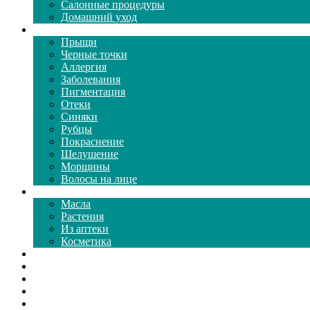
Салонные процедуры
Домашний уход
Проблемы кожи
Прыщи
Черные точки
Аллергия
Заболевания
Пигментация
Отеки
Синяки
Рубцы
Покраснение
Шелушение
Морщины
Волосы на лице
Средства ухода
Масла
Растения
Из аптеки
Косметика
Видео
Каталог масок
Толкование снов
Как почистить
Все о соде