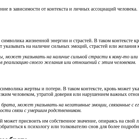
ние в зависимости от контекста и личных ассоциаций человека.
имволика жизненной энергии и страстей. В таком контексте кро
т указывать на наличие сильных эмоций, страстей или желания 
ны, может указывать на наличие сильной страсти к кому-то или 
в реализацию своего желания или отношений с этим человеком.
мволика жертвы и потери. В таком контексте, кровь может указ
лизким человеком, утратой доверия или нарушением важных отн
го брата, может указывать на негативные эмоции, связанные с 
ности связи с умершим родственником.
может присвоить им собственное значение, опираясь на свой л
обратиться к психологу или толкователю снов для более подроб