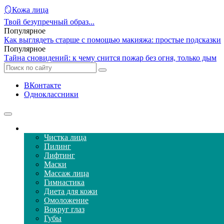
🪞Кожа лица
Твой безупречный образ...
Популярное
Как выглядеть старше с помощью макияжа: простые подсказки
Популярное
Тайна сновидений: к чему снится пожар без огня, только дым
ВКонтакте
Одноклассники
Уход за кожей лица
Чистка лица
Пилинг
Лифтинг
Маски
Массаж лица
Гимнастика
Диета для кожи
Омоложение
Вокруг глаз
Губы