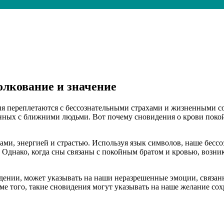
олкование и значение
ия переплетаются с бессознательными страхами и жизненными
язанных с ближними людьми. Вот почему сновидения о крови пок
ми, энергией и страстью. Используя язык символов, наше бессо
. Однако, когда сны связаны с покойным братом и кровью, возн
дении, может указывать на наши неразрешенные эмоции, связан
ме того, такие сновидения могут указывать на наше желание сохр