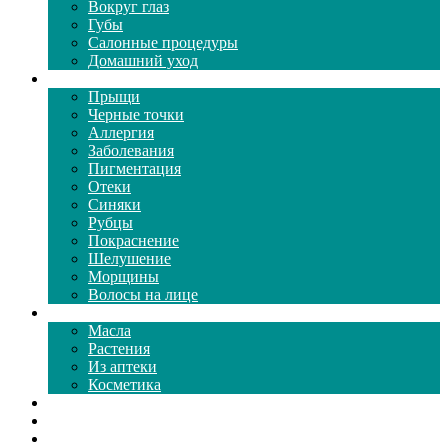
Вокруг глаз
Губы
Салонные процедуры
Домашний уход
Проблемы кожи
Прыщи
Черные точки
Аллергия
Заболевания
Пигментация
Отеки
Синяки
Рубцы
Покраснение
Шелушение
Морщины
Волосы на лице
Средства ухода
Масла
Растения
Из аптеки
Косметика
Видео
Каталог масок
Толкование снов