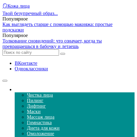
🪞Кожа лица
Твой безупречный образ...
Популярное
Как выглядеть старше с помощью макияжа: простые
подсказки
Популярное
Толкование сновидений: что означает, когда ты
превращаешься в бабочку и летаешь
ВКонтакте
Одноклассники
Уход за кожей лица
Чистка лица
Пилинг
Лифтинг
Маски
Массаж лица
Гимнастика
Диета для кожи
Омоложение