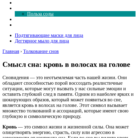
Как почистить
Все о соде
Польза соды
Магия здесь
Форум
Подтягивающие маски для лица
Дегтярное мыло для лица
Главная
›
Толкование снов
Смысл сна: кровь в волосах на голове
Сновидения — это неотъемлемая часть нашей жизни. Они
обладают способностью порой воссоздать реалистичные
ситуации, которые могут вызвать у нас сильные эмоции и
оставить глубокий след в памяти. Одним из наиболее ярких и
шокирующих образов, который может появиться во сне,
является кровь в волосах на голове. Этот символ вызывает
множество толкований и ассоциаций, которые имеют свою
глубокую и символическую природу.
Кровь
— это символ жизни и жизненной силы. Она может
олицетворять энергию, страсть, силу или агрессию в
зависимости от контекста сна. Если во сне вы видите кровь,