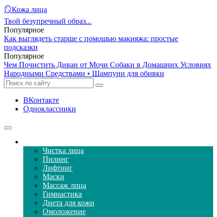
🪞Кожа лица
Твой безупречный образ...
Популярное
Как выглядеть старше с помощью макияжа: простые
подсказки
Популярное
Чем Почистить Диван от Мочи Собаки в Домашних Условиях
Народными Средствами • Шампуни для обивки
ВКонтакте
Одноклассники
Уход за кожей лица
Чистка лица
Пилинг
Лифтинг
Маски
Массаж лица
Гимнастика
Диета для кожи
Омоложение