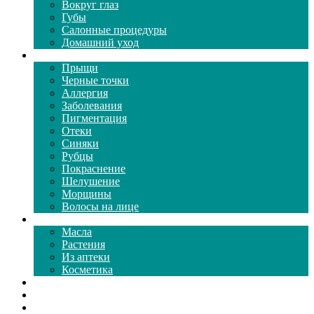
Вокруг глаз
Губы
Салонные процедуры
Домашний уход
Проблемы кожи
Прыщи
Черные точки
Аллергия
Заболевания
Пигментация
Отеки
Синяки
Рубцы
Покраснение
Шелушение
Морщины
Волосы на лице
Средства ухода
Масла
Растения
Из аптеки
Косметика
Видео
Каталог масок
Толкование снов