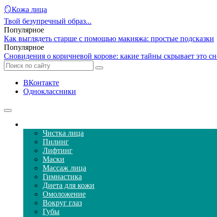
🪞Кожа лица
Твой безупречный образ...
Популярное
Как выглядеть старше с помощью макияжа: простые подсказки
Популярное
Сновидения о коричневой корове: какие тайны скрывает это с
ВКонтакте
Одноклассники
Уход за кожей лица
Чистка лица
Пилинг
Лифтинг
Маски
Массаж лица
Гимнастика
Диета для кожи
Омоложение
Вокруг глаз
Губы