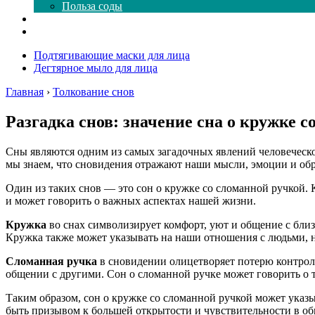
Польза соды
Магия здесь
Форум
Подтягивающие маски для лица
Дегтярное мыло для лица
Главная
›
Толкование снов
Разгадка снов: значение сна о кружке 
Сны являются одним из самых загадочных явлений человеческо
мы знаем, что сновидения отражают наши мысли, эмоции и об
Один из таких снов — это сон о кружке со сломанной ручкой. 
и может говорить о важных аспектах нашей жизни.
Кружка
во снах символизирует комфорт, уют и общение с близ
Кружка также может указывать на наши отношения с людьми,
Сломанная ручка
в сновидении олицетворяет потерю контроля
общении с другими. Сон о сломанной ручке может говорить о т
Таким образом, сон о кружке со сломанной ручкой может указ
быть призывом к большей открытости и чувствительности в 