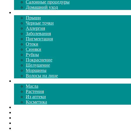
Салонные процедуры
Домашний уход
Проблемы кожи
Прыщи
Черные точки
Аллергия
Заболевания
Пигментация
Отеки
Синяки
Рубцы
Покраснение
Шелушение
Морщины
Волосы на лице
Средства ухода
Масла
Растения
Из аптеки
Косметика
Видео
Каталог масок
Толкование снов
Как почистить
Все о соде