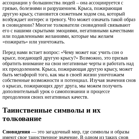
ассоциации у большинства людей – она ассоциируется с
грязью, болезнями и разрушением. Крыса, пожирающая
другую крысу, становится сюжетным ходом сна, который
возбуждает интерес и тревогу. Что может означать такой образ
в сновидении? Многие толкователи сновидений связывают
его с нашими скрытыми эмоциями, негативными качествами
или подавленными желаниями, которые мы желаем
«пожирать» или уничтожать.
Перед нами встает вопрос: «Чему может нас учить сон о
крысе, поедающей другую крысу?» Возможно, это призыв
обратить внимание на свои негативные черты и работать над
их преодолением. Крыса, пожирающая другую крысу, может
быть метафорой того, как мы в своей жизни уничтожаем
собственные возможности и потенциал. Изучая значения снов
о крысах, пожирающих друг друга, мы можем получить
дополнительный урок о самопознании и процессе
преодоления своих негативных качеств.
Таинственные символы и их
толкование
Сновидения
— это загадочный мир, где символы и образы
имеют свое таинственное значение. В одном из таких снов