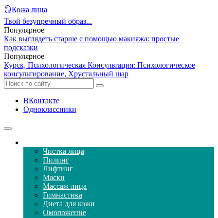
🪞Кожа лица
Твой безупречный образ...
Популярное
Как выглядеть старше с помощью макияжа: простые
подсказки
Популярное
Курск, Психологическая Консультация: Психологическое
консультирование, Хрустальный шар
ВКонтакте
Одноклассники
Уход за кожей лица
Чистка лица
Пилинг
Лифтинг
Маски
Массаж лица
Гимнастика
Диета для кожи
Омоложение