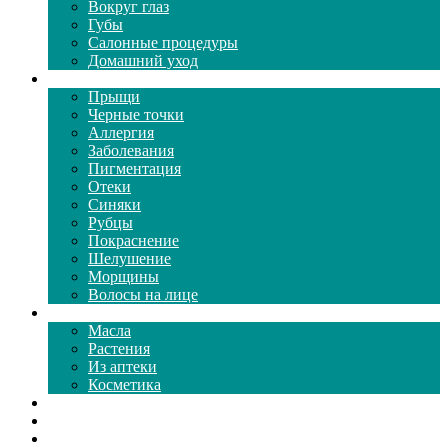
Вокруг глаз
Губы
Салонные процедуры
Домашний уход
Проблемы кожи
Прыщи
Черные точки
Аллергия
Заболевания
Пигментация
Отеки
Синяки
Рубцы
Покраснение
Шелушение
Морщины
Волосы на лице
Средства ухода
Масла
Растения
Из аптеки
Косметика
Видео
Каталог масок
Толкование снов