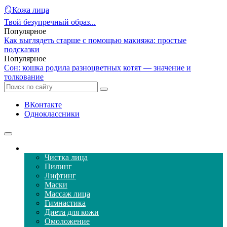
🪞Кожа лица
Твой безупречный образ...
Популярное
Как выглядеть старше с помощью макияжа: простые
подсказки
Популярное
Сон: кошка родила разноцветных котят — значение и
толкование
ВКонтакте
Одноклассники
Уход за кожей лица
Чистка лица
Пилинг
Лифтинг
Маски
Массаж лица
Гимнастика
Диета для кожи
Омоложение