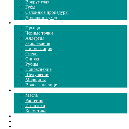
Вокруг глаз
Губы
Салонные процедуры
Домашний уход
Проблемы кожи
Прыщи
Черные точки
Аллергия
Заболевания
Пигментация
Отеки
Синяки
Рубцы
Покраснение
Шелушение
Морщины
Волосы на лице
Средства ухода
Масла
Растения
Из аптеки
Косметика
Видео
Каталог масок
Толкование снов