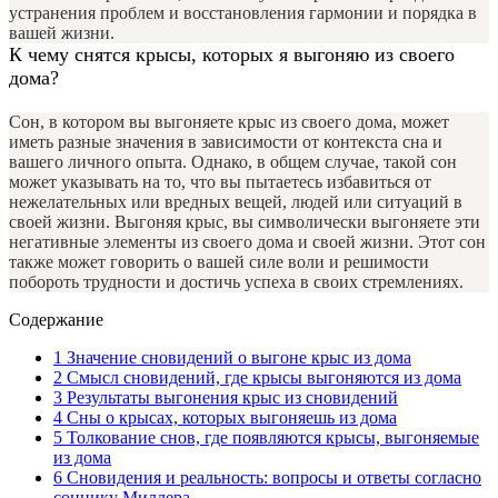
устранения проблем и восстановления гармонии и порядка в
вашей жизни.
К чему снятся крысы, которых я выгоняю из своего
дома?
Сон, в котором вы выгоняете крыс из своего дома, может
иметь разные значения в зависимости от контекста сна и
вашего личного опыта. Однако, в общем случае, такой сон
может указывать на то, что вы пытаетесь избавиться от
нежелательных или вредных вещей, людей или ситуаций в
своей жизни. Выгоняя крыс, вы символически выгоняете эти
негативные элементы из своего дома и своей жизни. Этот сон
также может говорить о вашей силе воли и решимости
побороть трудности и достичь успеха в своих стремлениях.
Содержание
1
Значение сновидений о выгоне крыс из дома
2
Смысл сновидений, где крысы выгоняются из дома
3
Результаты выгонения крыс из сновидений
4
Сны о крысах, которых выгоняешь из дома
5
Толкование снов, где появляются крысы, выгоняемые
из дома
6
Сновидения и реальность: вопросы и ответы согласно
соннику Миллера