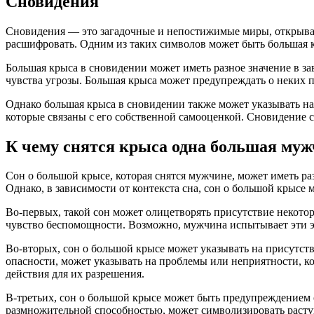
Сновидения
Сновидения — это загадочные и непостижимые миры, открываю
расшифровать. Одним из таких символов может быть большая 
Большая крыса в сновидении может иметь разное значение в за
чувства угрозы. Большая крыса может предупреждать о неких 
Однако большая крыса в сновидении также может указывать н
которые связаны с его собственной самооценкой. Сновидение 
К чему снятся крыса одна большая му
Сон о большой крысе, которая снятся мужчине, может иметь р
Однако, в зависимости от контекста сна, сон о большой крысе 
Во-первых, такой сон может олицетворять присутствие некото
чувство беспомощности. Возможно, мужчина испытывает эти э
Во-вторых, сон о большой крысе может указывать на присутст
опасности, может указывать на проблемы или неприятности, к
действия для их разрешения.
В-третьих, сон о большой крысе может быть предупреждением
размножительной способностью, может символизировать растущ