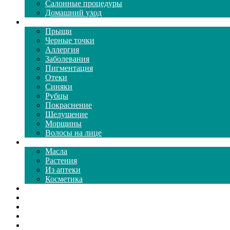
Салонные процедуры
Домашний уход
Проблемы кожи
Прыщи
Черные точки
Аллергия
Заболевания
Пигментация
Отеки
Синяки
Рубцы
Покраснение
Шелушение
Морщины
Волосы на лице
Средства ухода
Масла
Растения
Из аптеки
Косметика
Видео
Каталог масок
Толкование снов
Как почистить
Все о соде