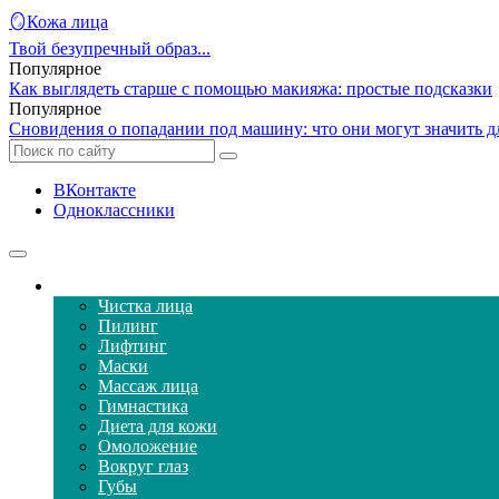
🪞Кожа лица
Твой безупречный образ...
Популярное
Как выглядеть старше с помощью макияжа: простые подсказки
Популярное
Сновидения о попадании под машину: что они могут значить 
ВКонтакте
Одноклассники
Уход за кожей лица
Чистка лица
Пилинг
Лифтинг
Маски
Массаж лица
Гимнастика
Диета для кожи
Омоложение
Вокруг глаз
Губы