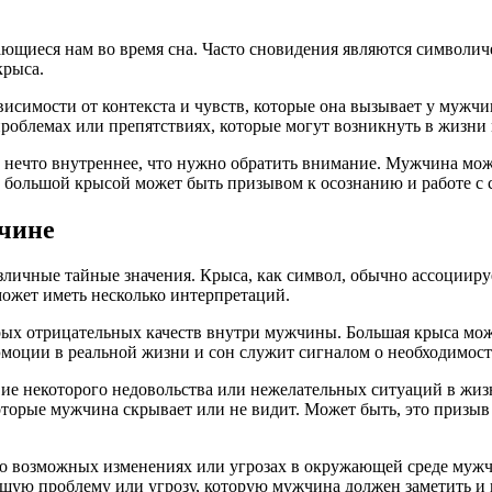
щиеся нам во время сна. Часто сновидения являются символич
крыса.
висимости от контекста и чувств, которые она вызывает у мужч
проблемах или препятствиях, которые могут возникнуть в жизн
а нечто внутреннее, что нужно обратить внимание. Мужчина мо
с большой крысой может быть призывом к осознанию и работе с
жчине
азличные тайные значения. Крыса, как символ, обычно ассоции
может иметь несколько интерпретаций.
рых отрицательных качеств внутри мужчины. Большая крыса мож
моции в реальной жизни и сон служит сигналом о необходимост
вие некоторого недовольства или нежелательных ситуаций в жи
оторые мужчина скрывает или не видит. Может быть, это призыв
 о возможных изменениях или угрозах в окружающей среде мужч
ую проблему или угрозу, которую мужчина должен заметить и п