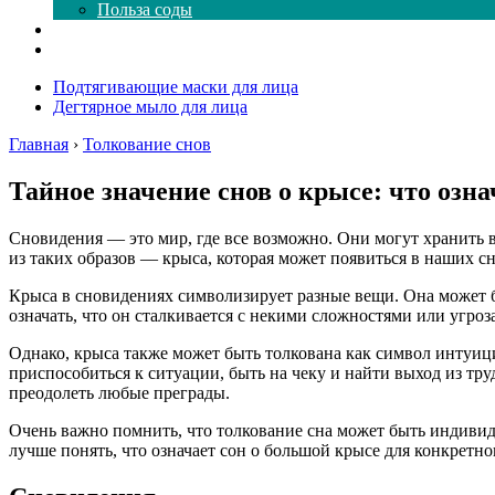
Польза соды
Магия здесь
Форум
Подтягивающие маски для лица
Дегтярное мыло для лица
Главная
›
Толкование снов
Тайное значение снов о крысе: что озн
Сновидения — это мир, где все возможно. Они могут хранить в
из таких образов — крыса, которая может появиться в наших сн
Крыса в сновидениях символизирует разные вещи. Она может б
означать, что он сталкивается с некими сложностями или угро
Однако, крыса также может быть толкована как символ интуиц
приспособиться к ситуации, быть на чеку и найти выход из тр
преодолеть любые преграды.
Очень важно помнить, что толкование сна может быть индивиду
лучше понять, что означает сон о большой крысе для конкретн