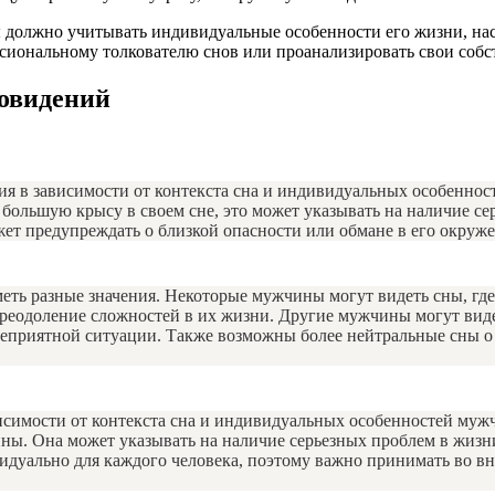
 должно учитывать индивидуальные особенности его жизни, нас
ессиональному толкователю снов или проанализировать свои соб
новидений
ия в зависимости от контекста сна и индивидуальных особенно
 большую крысу в своем сне, это может указывать на наличие се
ет предупреждать о близкой опасности или обмане в его окруж
еть разные значения. Некоторые мужчины могут видеть сны, где
еодоление сложностей в их жизни. Другие мужчины могут видеть
 неприятной ситуации. Также возможны более нейтральные сны о
исимости от контекста сна и индивидуальных особенностей муж
ины. Она может указывать на наличие серьезных проблем в жиз
дуально для каждого человека, поэтому важно принимать во вни