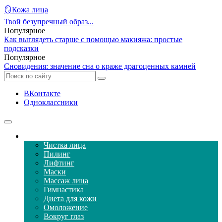
🪞Кожа лица
Твой безупречный образ...
Популярное
Как выглядеть старше с помощью макияжа: простые
подсказки
Популярное
Сновидения: значение сна о краже драгоценных камней
ВКонтакте
Одноклассники
Уход за кожей лица
Чистка лица
Пилинг
Лифтинг
Маски
Массаж лица
Гимнастика
Диета для кожи
Омоложение
Вокруг глаз