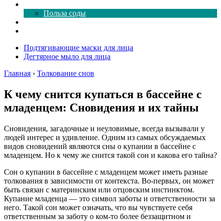
Все о соде
Польза соды
Магия здесь
Форум
Подтягивающие маски для лица
Дегтярное мыло для лица
Главная
›
Толкование снов
К чему снится купаться в бассейне с
младенцем: Сновидения и их тайны
Сновидения, загадочные и неуловимые, всегда вызывали у
людей интерес и удивление. Одним из самых обсуждаемых
видов сновидений являются сны о купании в бассейне с
младенцем. Но к чему же снится такой сон и какова его тайна?
Сон о купании в бассейне с младенцем может иметь разные
толкования в зависимости от контекста. Во-первых, он может
быть связан с материнским или отцовским инстинктом.
Купание младенца — это символ заботы и ответственности за
него. Такой сон может означать, что вы чувствуете себя
ответственным за заботу о ком-то более беззащитном и