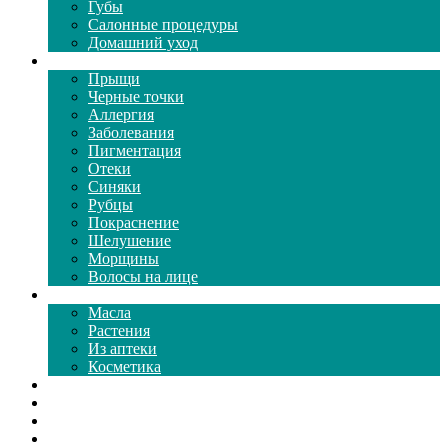
Губы
Салонные процедуры
Домашний уход
Проблемы кожи
Прыщи
Черные точки
Аллергия
Заболевания
Пигментация
Отеки
Синяки
Рубцы
Покраснение
Шелушение
Морщины
Волосы на лице
Средства ухода
Масла
Растения
Из аптеки
Косметика
Видео
Каталог масок
Толкование снов
Как почистить