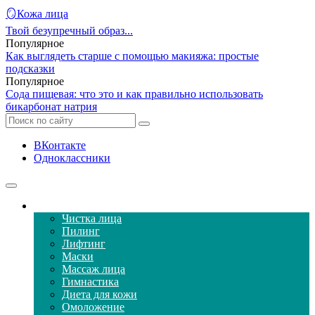
🪞Кожа лица
Твой безупречный образ...
Популярное
Как выглядеть старше с помощью макияжа: простые
подсказки
Популярное
Сода пищевая: что это и как правильно использовать
бикарбонат натрия
ВКонтакте
Одноклассники
Уход за кожей лица
Чистка лица
Пилинг
Лифтинг
Маски
Массаж лица
Гимнастика
Диета для кожи
Омоложение