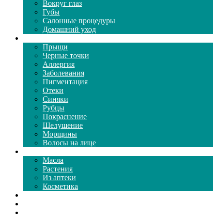
Вокруг глаз
Губы
Салонные процедуры
Домашний уход
Проблемы кожи
Прыщи
Черные точки
Аллергия
Заболевания
Пигментация
Отеки
Синяки
Рубцы
Покраснение
Шелушение
Морщины
Волосы на лице
Средства ухода
Масла
Растения
Из аптеки
Косметика
Видео
Каталог масок
Толкование снов