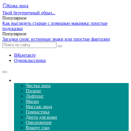
🪞Кожа лица
Твой безупречный образ...
Популярное
Как выглядеть старше с помощью макияжа: простые
подсказки
Популярное
Загадки снов: истинные знаки или простые фантазии
ВКонтакте
Одноклассники
Уход за кожей лица
Чистка лица
Пилинг
Лифтинг
Маски
Массаж лица
Гимнастика
Диета для кожи
Омоложение
Вокруг глаз