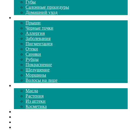
Губы
Салонные процедуры
Домашний уход
Проблемы кожи
Прыщи
Черные точки
Аллергия
Заболевания
Пигментация
Отеки
Синяки
Рубцы
Покраснение
Шелушение
Морщины
Волосы на лице
Средства ухода
Масла
Растения
Из аптеки
Косметика
Видео
Каталог масок
Толкование снов
Как почистить