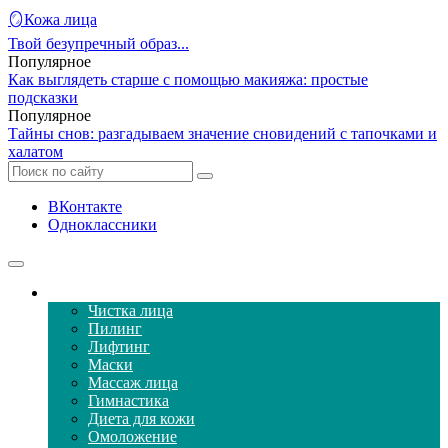
🪞Кожа лица
Твой безупречный образ...
Популярное
Как выглядеть старше с помощью макияжа: простые
подсказки
Популярное
Тайны снов: разгадываем значение сновидений с тапочками и
халатом
ВКонтакте
Одноклассники
Уход за кожей лица
Чистка лица
Пилинг
Лифтинг
Маски
Массаж лица
Гимнастика
Диета для кожи
Омоложение