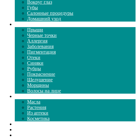
Вокруг глаз
Губы
Салонные процедуры
Домашний уход
Проблемы кожи
Прыщи
Черные точки
Аллергия
Заболевания
Пигментация
Отеки
Синяки
Рубцы
Покраснение
Шелушение
Морщины
Волосы на лице
Средства ухода
Масла
Растения
Из аптеки
Косметика
Видео
Каталог масок
Толкование снов