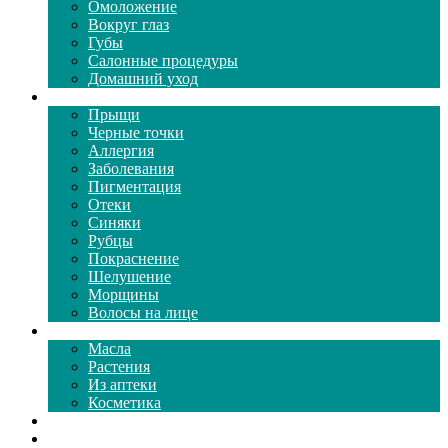
Омоложение
Вокруг глаз
Губы
Салонные процедуры
Домашний уход
Проблемы кожи
Прыщи
Черные точки
Аллергия
Заболевания
Пигментация
Отеки
Синяки
Рубцы
Покраснение
Шелушение
Морщины
Волосы на лице
Средства ухода
Масла
Растения
Из аптеки
Косметика
Видео
Каталог масок