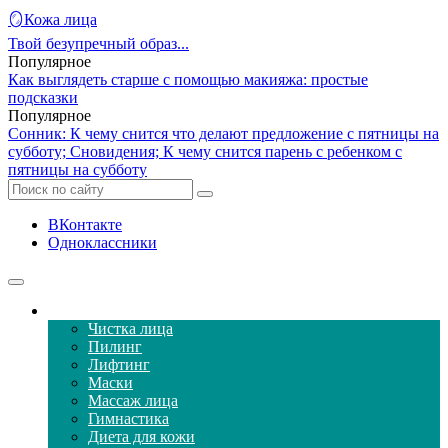
🪞Кожа лица
Твой безупречный образ...
Популярное
Как выглядеть старше с помощью макияжа: простые
подсказки
Популярное
Сонник: К чему снится что делают предложение с пятницы на
субботу; Сновидения; К чему снится парень с ребенком с
пятницы на субботу
ВКонтакте
Одноклассники
Уход за кожей лица
Чистка лица
Пилинг
Лифтинг
Маски
Массаж лица
Гимнастика
Диета для кожи