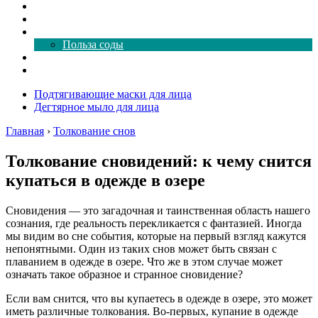
Толкование снов
Как почистить
Все о соде
Польза соды
Магия здесь
Форум
Подтягивающие маски для лица
Дегтярное мыло для лица
Главная
›
Толкование снов
Толкование сновидений: к чему снится
купаться в одежде в озере
Сновидения — это загадочная и таинственная область нашего
сознания, где реальность перекликается с фантазией. Иногда
мы видим во сне события, которые на первый взгляд кажутся
непонятными. Один из таких снов может быть связан с
плаванием в одежде в озере. Что же в этом случае может
означать такое образное и странное сновидение?
Если вам снится, что вы купаетесь в одежде в озере, это может
иметь различные толкования. Во-первых, купание в одежде