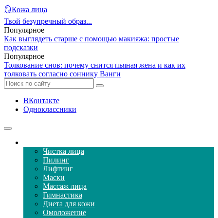
🪞Кожа лица
Твой безупречный образ...
Популярное
Как выглядеть старше с помощью макияжа: простые
подсказки
Популярное
Толкование снов: почему снится пьяная жена и как их
толковать согласно соннику Ванги
ВКонтакте
Одноклассники
Уход за кожей лица
Чистка лица
Пилинг
Лифтинг
Маски
Массаж лица
Гимнастика
Диета для кожи
Омоложение