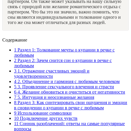
партнером. Он также может указывать на вашу сильную
связь с природой или желание романтического отдыха с
партнером. Что бы это ни значило, важно помнить, что
сны являются индивидуальными и толкование одного и
того же сна может отличаться для разных людей.
Содержание
1
Раздел 1: Толкование мечты о купании в речке с
любимым
2
Раздел 2: Зачем снится сон о купании в речке с
любимым
3
1. Отражение счастливых эмоций и
удовлетворенности
4
2. Объединение и гармония с любимым человеком
5
3. Проявление сексуального влечения и страсти
6
4. Желание обновиться и очиститься от негативности
7
5. Интуиция и неосознанные желания
8
Раздел 3: Как синтезировать свои ощущения и эмоции
в сновидении о купании в речке с любимым
9
Использование символики
10
Подключение других чувств
11
Сонник разоблачений: ответы на самые популярные
вопросы