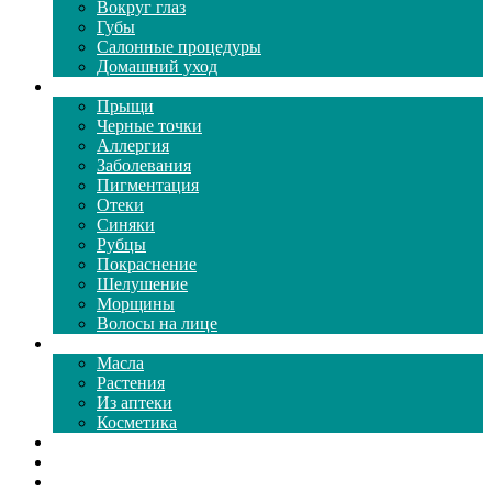
Вокруг глаз
Губы
Салонные процедуры
Домашний уход
Проблемы кожи
Прыщи
Черные точки
Аллергия
Заболевания
Пигментация
Отеки
Синяки
Рубцы
Покраснение
Шелушение
Морщины
Волосы на лице
Средства ухода
Масла
Растения
Из аптеки
Косметика
Видео
Каталог масок
Толкование снов