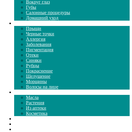
Вокруг глаз
Губы
Салонные процедуры
Домашний уход
Проблемы кожи
Прыщи
Черные точки
Аллергия
Заболевания
Пигментация
Отеки
Синяки
Рубцы
Покраснение
Шелушение
Морщины
Волосы на лице
Средства ухода
Масла
Растения
Из аптеки
Косметика
Видео
Каталог масок
Толкование снов