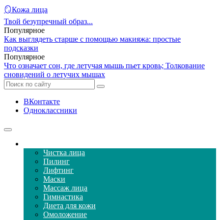
🪞Кожа лица
Твой безупречный образ...
Популярное
Как выглядеть старше с помощью макияжа: простые
подсказки
Популярное
Что означает сон, где летучая мышь пьет кровь; Толкование
сновидений о летучих мышах
ВКонтакте
Одноклассники
Уход за кожей лица
Чистка лица
Пилинг
Лифтинг
Маски
Массаж лица
Гимнастика
Диета для кожи
Омоложение