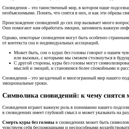
Сновидения – это таинственный мир, в котором наше подсозна
необъяснимыми. Понять, что снятся в них, и как эти образы с
Происхождение сновидений до сих пор вызывает много вопросо
Они помогают нам обработать эмоции, запомнить важную инфо
Однако, некоторые сновидения могут быть особенно странными
от контекста сна и индивидуальных ассоциаций.
Может быть, сон о курах без головы говорит о нашем чу
или вызовах, с которыми мы сможем столкнуться в будущ
С другой стороны, куры без головы могут символизирова
мыслей и эмоций, и становимся более спокойными и рас
Сновидения – это загадочный и многогранный мир нашего подс
эмоциональные уроки.
Символика сновидений: к чему снятся 
Сновидения играют важную роль в понимании нашего подсознан
в сновидениях имеет глубокий смысл и может указывать на ра
Смерть куры без головы
в сновидениях может быть символом 
чувствуем себя беспомощными и неспособными воздействоват