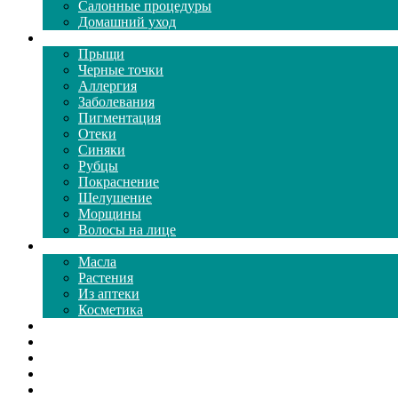
Салонные процедуры
Домашний уход
Проблемы кожи
Прыщи
Черные точки
Аллергия
Заболевания
Пигментация
Отеки
Синяки
Рубцы
Покраснение
Шелушение
Морщины
Волосы на лице
Средства ухода
Масла
Растения
Из аптеки
Косметика
Видео
Каталог масок
Толкование снов
Как почистить
Все о соде