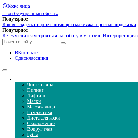
🪞Кожа лица
Твой безупречный образ...
Популярное
Как выглядеть старше с помощью макияжа: простые подсказки
Популярное
К чему снится устроиться на работу в магазин; Интерпретация
ВКонтакте
Одноклассники
Уход за кожей лица
Чистка лица
Пилинг
Лифтинг
Маски
Массаж лица
Гимнастика
Диета для кожи
Омоложение
Вокруг глаз
Губы