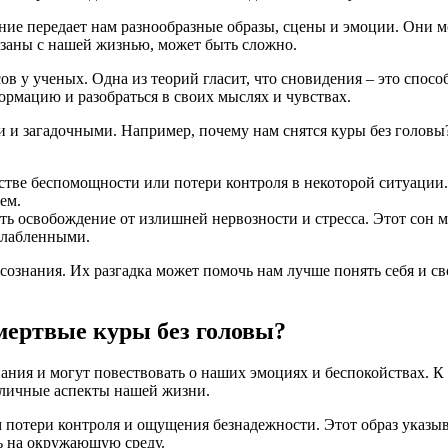
ние передает нам разнообразные образы, сцены и эмоции. Они 
вязаны с нашей жизнью, может быть сложно.
в у ученых. Одна из теорий гласит, что сновидения – это спос
рмацию и разобраться в своих мыслях и чувствах.
 и загадочными. Например, почему нам снятся куры без головы
встве беспомощности или потери контроля в некоторой ситуаци
ем.
ть освобождение от излишней нервозности и стресса. Этот сон м
слабленными.
ознания. Их разгадка может помочь нам лучше понять себя и св
мертвые куры без головы?
ия и могут повествовать о наших эмоциях и беспокойствах. К 
зличные аспекты нашей жизни.
потери контроля и ощущения безнадежности. Этот образ указыва
ь на окружающую среду.