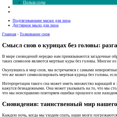
Польза соды
Магия здесь
Форум
Подтягивающие маски для лица
Дегтярное мыло для лица
Главная
›
Толкование снов
Смысл снов о курицах без головы: раз
В мире сновидений нередко нам привязываются загадочные образ
таких символов являются мертвые куры без головы. Многие из
Окунувшись в мир снов, мы встречаемся с самыми невероятным
что же может символизировать мертвая курица без головы, ес
Интерпретация такого сна может иметь множество вариаций в 
кажутся безнадежными. Она может указывать на то, что мы сто
что мы неисправимо повторяем ошибки прошлого или находимся
Сновидения: таинственный мир нашего
Каждую ночь, когда мы уходим спать, наши мозги погружаются