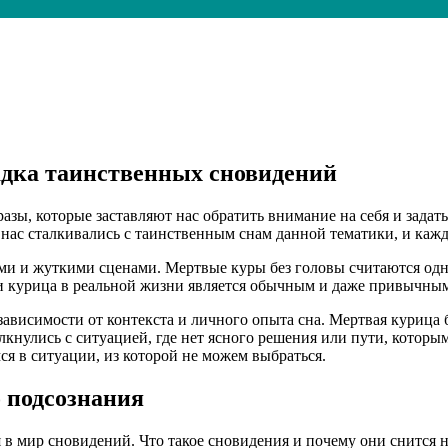
гадка таинственных сновидений
ы, которые заставляют нас обратить внимание на себя и задать 
 нас сталкивались с таинственным снам данной тематики, и каж
и и жуткими сценами. Мертвые куры без головы считаются одной
ли курица в реальной жизни является обычным и даже привычны
зависимости от контекста и личного опыта сна. Мертвая курица
лкнулись с ситуацией, где нет ясного решения или пути, которы
 в ситуации, из которой не можем выбраться.
 подсознания
 в мир сновидений. Что такое сновидения и почему они снится 