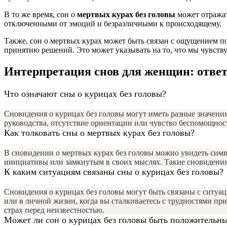
В то же время, сон о
мертвых курах без головы
может отражат
отключенными от эмоций и безразличными к происходящему.
Также, сон о мертвых курах может быть связан с ощущением п
принятию решений. Это может указывать на то, что мы чувств
Интерпретация снов для женщин: отве
Что означают сны о курицах без головы?
Сновидения о курицах без головы могут иметь разные значени
руководства, отсутствие ориентации или чувство беспомощност
Как толковать сны о мертвых курах без головы?
В сновидении о мертвых курах без головы можно увидеть сим
инициативы или замкнутым в своих мыслях. Такие сновидения
К каким ситуациям связаны сны о курицах без головы?
Сновидения о курицах без головы могут быть связаны с ситуац
или в личной жизни, когда вы сталкиваетесь с трудностями пр
страх перед неизвестностью.
Может ли сон о курицах без головы быть положительн