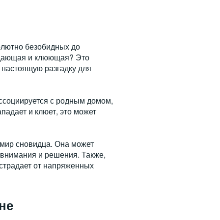
олютно безобидных до
падающая и клюющая? Это
 настоящую разгадку для
ссоциируется с родным домом,
падает и клюет, это может
мир сновидца. Она может
о внимания и решения. Также,
и страдает от напряженных
не