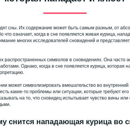
идят сны. Их содержание может быть самым разным, от абс
о что означает, когда в сне появляется живая курица, на
нимание многих исследователей сновидений и представляет
ых распространенных символов в сновидениях. Она часто а
отами. Однако, когда в сне появляется курица, которая на
рпретацию.
ии может символизировать вмешательство во внутренний 
а есть какие-то проблемы или ситуации, которые требуют ег
указывать на то, что сновидец испытывает чувство вины ил
дьми.
му снится нападающая курица во с