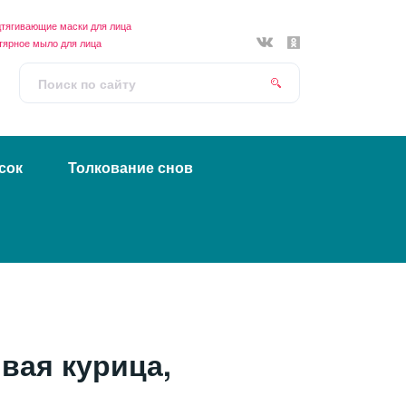
тягивающие маски для лица
тярное мыло для лица
сок
Толкование снов
вая курица,