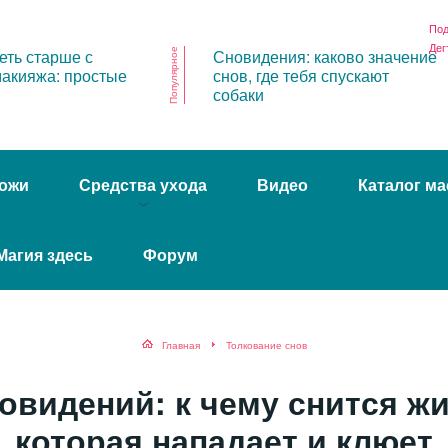
Под
Дег
еть старше с
Сновидения: каково значение
Популярное
акияжа: простые
снов, где тебя спускают
собаки
ожи
Средства ухода
Видео
Каталог ма
Магия здесь
Форум
Главная
Толкование снов
новидений: к чему снится жи
которая нападает и клюет