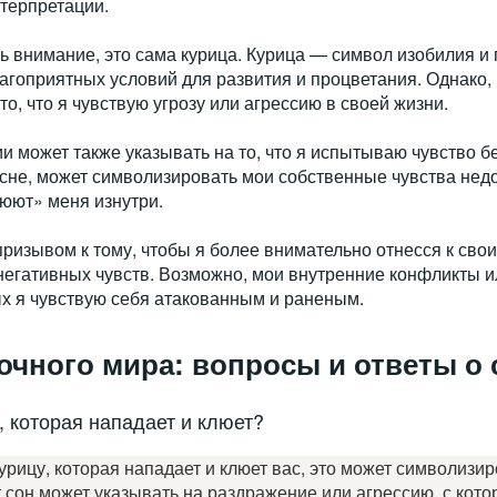
нтерпретации.
ть внимание, это сама курица. Курица — символ изобилия и
агоприятных условий для развития и процветания. Однако, 
 то, что я чувствую угрозу или агрессию в своей жизни.
 может также указывать на то, что я испытываю чувство б
 сне, может символизировать мои собственные чувства нед
люют» меня изнутри.
призывом к тому, чтобы я более внимательно отнесся к сво
 негативных чувств. Возможно, мои внутренние конфликты
ых я чувствую себя атакованным и раненым.
очного мира: вопросы и ответы о
, которая нападает и клюет?
урицу, которая нападает и клюет вас, это может символизир
 сон может указывать на раздражение или агрессию, с кото