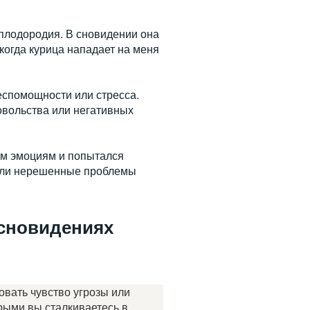
 плодородия. В сновидении она
когда курица нападает на меня
еспомощности или стресса.
овольства или негативных
им эмоциям и попытался
 или нерешенные проблемы
 сновидениях
овать чувство угрозы или
рыми вы сталкиваетесь в