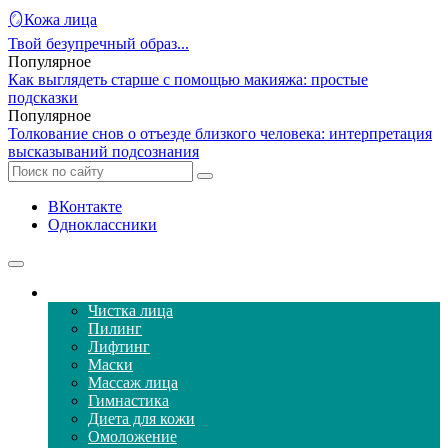
🪞Кожа лица
Твой безупречный образ...
Популярное
Как выглядеть старше с помощью макияжа: простые
подсказки
Популярное
Толкование снов о отъезде близкого человека: интерпретация
высказываний подсознания
ВКонтакте
Одноклассники
Уход за кожей лица
Чистка лица
Пилинг
Лифтинг
Маски
Массаж лица
Гимнастика
Диета для кожи
Омоложение