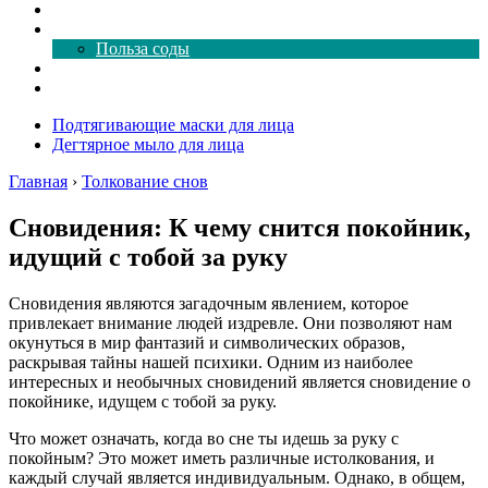
Как почистить
Все о соде
Польза соды
Магия здесь
Форум
Подтягивающие маски для лица
Дегтярное мыло для лица
Главная
›
Толкование снов
Сновидения: К чему снится покойник,
идущий с тобой за руку
Сновидения являются загадочным явлением, которое
привлекает внимание людей издревле. Они позволяют нам
окунуться в мир фантазий и символических образов,
раскрывая тайны нашей психики. Одним из наиболее
интересных и необычных сновидений является сновидение о
покойнике, идущем с тобой за руку.
Что может означать, когда во сне ты идешь за руку с
покойным? Это может иметь различные истолкования, и
каждый случай является индивидуальным. Однако, в общем,