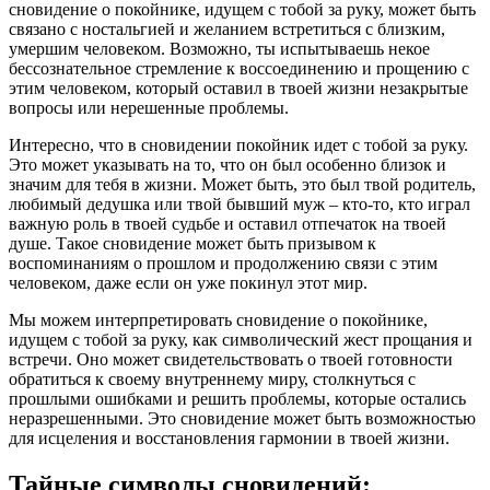
сновидение о покойнике, идущем с тобой за руку, может быть
связано с ностальгией и желанием встретиться с близким,
умершим человеком. Возможно, ты испытываешь некое
бессознательное стремление к воссоединению и прощению с
этим человеком, который оставил в твоей жизни незакрытые
вопросы или нерешенные проблемы.
Интересно, что в сновидении покойник идет с тобой за руку.
Это может указывать на то, что он был особенно близок и
значим для тебя в жизни. Может быть, это был твой родитель,
любимый дедушка или твой бывший муж – кто-то, кто играл
важную роль в твоей судьбе и оставил отпечаток на твоей
душе. Такое сновидение может быть призывом к
воспоминаниям о прошлом и продолжению связи с этим
человеком, даже если он уже покинул этот мир.
Мы можем интерпретировать сновидение о покойнике,
идущем с тобой за руку, как символический жест прощания и
встречи. Оно может свидетельствовать о твоей готовности
обратиться к своему внутреннему миру, столкнуться с
прошлыми ошибками и решить проблемы, которые остались
неразрешенными. Это сновидение может быть возможностью
для исцеления и восстановления гармонии в твоей жизни.
Тайные символы сновидений: