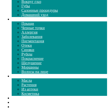
Вокруг глаз
Губы
Салонные процедуры
Домашний уход
Проблемы кожи
Прыщи
Черные точки
Аллергия
Заболевания
Пигментация
Отеки
Синяки
Рубцы
Покраснение
Шелушение
Морщины
Волосы на лице
Средства ухода
Масла
Растения
Из аптеки
Косметика
Видео
Каталог масок
Толкование снов