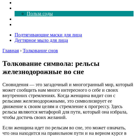
Как почистить
Все о соде
Польза соды
Магия здесь
Форум
Подтягивающие маски для лица
Дегтярное мыло для лица
Главная
›
Толкование снов
Толкование символа: рельсы
железнодорожные во сне
Сновидения — это загадочный и многогранный мир, который
может сообщить нам много интересного о себе и своих
внутренних стремлениях. Когда женщина видит сон с
рельсами железнодорожными, это символизирует ее
движение к своим целям и стремление к прогрессу. Здесь
рельсы являются метафорой для пути, который она избрала,
чтобы достичь своих желаний.
Если женщина идет по рельсам во сне, это может означать,
что она находится на правильном пути и на верном курсе в