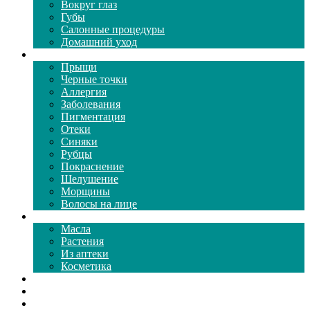
Вокруг глаз
Губы
Салонные процедуры
Домашний уход
Проблемы кожи
Прыщи
Черные точки
Аллергия
Заболевания
Пигментация
Отеки
Синяки
Рубцы
Покраснение
Шелушение
Морщины
Волосы на лице
Средства ухода
Масла
Растения
Из аптеки
Косметика
Видео
Каталог масок
Толкование снов