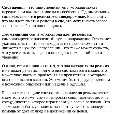
Сновидения
– это таинственный мир, который может
передать нам важные символы и сообщения. Одним из таких
символов являются
рельсы железнодорожные
. Если снится,
что вы идете
по
этим рельсам в
сне
, это может иметь особое
значение, особенно для женщины.
Для
женщины
сон, в котором она идет
по
рельсам,
символизирует ее жизненный путь и направление. Это может
указывать на то, что она находится на правильном пути и
движется в нужном направлении. Это также может означать,
что у нее есть ясные цели и она идет к ним настойчиво и
уверенно.
Однако, если женщина снится, что она находится
на рельсах
и не может двигаться или что она спотыкается и падает, это
может указывать на проблемы или препятствия, с которыми
она сталкивается в жизни. Это может быть предупреждением
о возможной опасности или неудаче в будущем.
Если во сне женщине снится, что она идет
по
рельсам вместе
с кем-то, это может символизировать союз, партнерство или
сотрудничество, которое играет важную роль в ее жизни. Это
также может быть указанием на то, что у нее есть поддержка и
помощь от других людей в достижении ее целей.