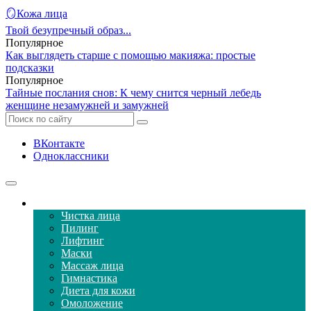
🪞Кожа лица
Твой безупречный образ...
Популярное
Как выглядеть старше с помощью макияжа: простые
подсказки
Популярное
Тайные послания снов: К чему снится черный лебедь
женщине незамужней и замужней
ВКонтакте
Одноклассники
Уход за кожей лица
Чистка лица
Пилинг
Лифтинг
Маски
Массаж лица
Гимнастика
Диета для кожи
Омоложение