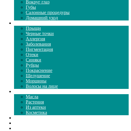
Вокруг глаз
Губы
Салонные процедуры
Домашний уход
Проблемы кожи
Прыщи
Черные точки
Аллергия
Заболевания
Пигментация
Отеки
Синяки
Рубцы
Покраснение
Шелушение
Морщины
Волосы на лице
Средства ухода
Масла
Растения
Из аптеки
Косметика
Видео
Каталог масок
Толкование снов