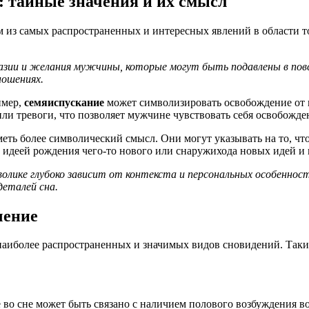
 тайные значения и их смысл
 из самых распространенных и интересных явлений в области т
азии и желания мужчины, которые могут быть подавлены в пов
ношениях.
имер,
семяиспускание
может символизировать освобождение от 
ли тревоги, что позволяет мужчине чувствовать себя освобожд
меть более символический смысл. Они могут указывать на то, 
 идеей рождения чего-то нового или снаружихода новых идей и 
лике глубоко зависит от контекста и персональных особенносте
еталей сна.
чение
наиболее распространенных и значимых видов сновидений. Так
во сне может быть связано с наличием полового возбуждения в