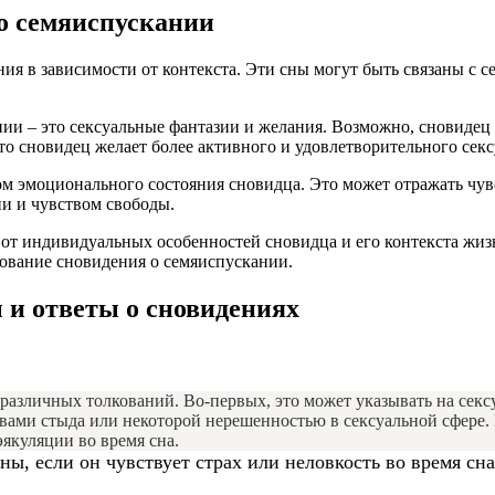
о семяиспускании
ия в зависимости от контекста. Эти сны могут быть связаны с 
ии – это сексуальные фантазии и желания. Возможно, сновидец
о сновидец желает более активного и удовлетворительного секс
м эмоционального состояния сновидца. Это может отражать чув
и и чувством свободы.
т от индивидуальных особенностей сновидца и его контекста жи
кование сновидения о семяиспускании.
 и ответы о сновидениях
различных толкований. Во-первых, это может указывать на секс
ствами стыда или некоторой нерешенностью в сексуальной сфере.
эякуляции во время сна.
ы, если он чувствует страх или неловкость во время сна