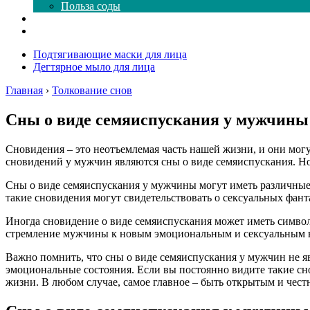
Польза соды
Магия здесь
Форум
Подтягивающие маски для лица
Дегтярное мыло для лица
Главная
›
Толкование снов
Сны о виде семяиспускания у мужчины:
Сновидения – это неотъемлемая часть нашей жизни, и они м
сновидений у мужчин являются сны о виде семяиспускания. Но 
Сны о виде семяиспускания у мужчины могут иметь различные 
такие сновидения могут свидетельствовать о сексуальных фант
Иногда сновидение о виде семяиспускания может иметь символ
стремление мужчины к новым эмоциональным и сексуальным вп
Важно помнить, что сны о виде семяиспускания у мужчин не 
эмоциональные состояния. Если вы постоянно видите такие сно
жизни. В любом случае, самое главное – быть открытым и чест