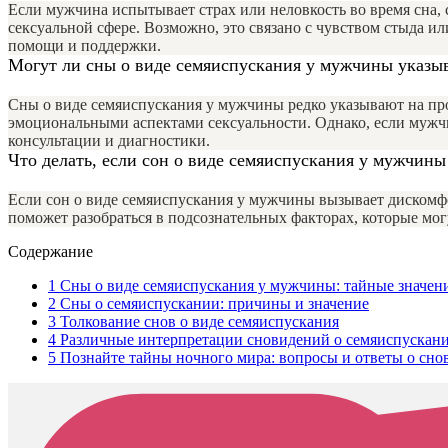
Если мужчина испытывает страх или неловкость во время сна,
сексуальной сфере. Возможно, это связано с чувством стыда и
помощи и поддержки.
Могут ли сны о виде семяиспускания у мужчины указыв
Сны о виде семяиспускания у мужчины редко указывают на про
эмоциональными аспектами сексуальности. Однако, если мужчи
консультации и диагностики.
Что делать, если сон о виде семяиспускания у мужчин
Если сон о виде семяиспускания у мужчины вызывает дискомфор
поможет разобраться в подсознательных факторах, которые мог
Содержание
1
Сны о виде семяиспускания у мужчины: тайные значени
2
Сны о семяиспускании: причины и значение
3
Толкование снов о виде семяиспускания
4
Различные интерпретации сновидений о семяиспускан
5
Познайте тайны ночного мира: вопросы и ответы о сно