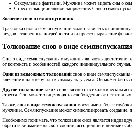
Сексуальные фантазии. Мужчина может видеть сны о семя
Стресс и эмоциональное напряжение. Сны о семяиспуска
Значение снов о семяиспускании:
Трактовка снов о семяиспускании может зависеть от индивидуа
неудовлетворенные потребности или просто выражение физиол
Толкование снов о виде семяиспускани
Сны о виде семяиспускания у мужчины являются достаточно р
от контекста и особенностей каждого индивидуального случая.
Один из возможных толкований
снов о виде семяиспускания 
влечение к партнеру или к самому акту секса. Он может быть с
Другое толкование
таких снов связано с психологическим ас
стресса. Сон может олицетворять освобождение от негативных э
Также,
сны о виде семяиспускания
могут иметь более глубок
мужчины. Семяиспускание может символизировать создание, п
Необходимо понимать, что толкование снов является индивидуа
обратить внимание на свои эмоции, ассоциации и личные особе