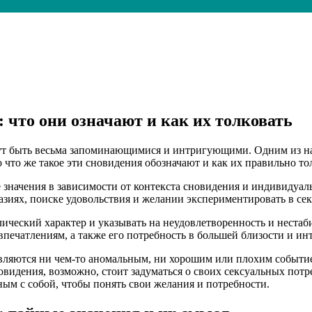
 что они означают и как их толковать
огут быть весьма запоминающимися и интригующими. Одним из 
что же такое эти сновидения обозначают и как их правильно то
значения в зависимости от контекста сновидения и индивидуаль
азиях, поиске удовольствия и желании экспериментировать в сек
ический характер и указывать на неудовлетворенность и нестаб
ечатлениям, а также его потребность в большей близости и ин
являются ни чем-то аномальным, ни хорошим или плохим событи
видения, возможно, стоит задуматься о своих сексуальных потр
ным с собой, чтобы понять свои желания и потребности.