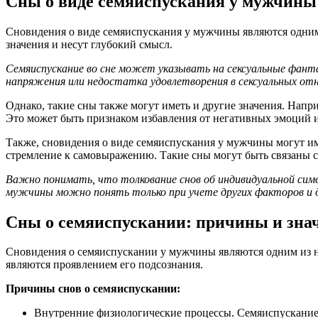
Сны о виде семяиспускания у мужчины:
Сновидения о виде семяиспускания у мужчины являются одним
значения и несут глубокий смысл.
Семяиспускание во сне может указывать на сексуальные фант
напряжения или недостатка удовлетворения в сексуальных от
Однако, такие сны также могут иметь и другие значения. Напр
Это может быть признаком избавления от негативных эмоций и
Также, сновидения о виде семяиспускания у мужчины могут и
стремление к самовыражению. Такие сны могут быть связаны с
Важно понимать, что толкование снов об индивидуальной симво
мужчины можно понять только при учете других факторов и д
Сны о семяиспускании: причины и зна
Сновидения о семяиспускании у мужчины являются одним из 
являются проявлением его подсознания.
Причины снов о семяиспускании:
Внутренние физиологические процессы. Семяиспускание 