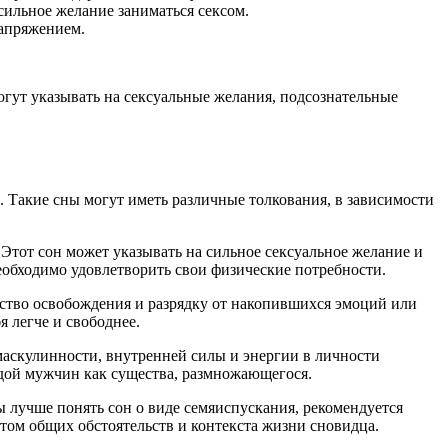
сильное желание заниматься сексом.
напряжением.
огут указывать на сексуальные желания, подсознательные
Такие сны могут иметь различные толкования, в зависимости
тот сон может указывать на сильное сексуальное желание и
необходимо удовлетворить свои физические потребности.
вство освобождения и разрядку от накопившихся эмоций или
я легче и свободнее.
маскулинности, внутренней силы и энергии в личности
дой мужчин как существа, размножающегося.
ы лучше понять сон о виде семяиспускания, рекомендуется
етом общих обстоятельств и контекста жизни сновидца.