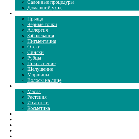
Салонные процедуры
Домашний уход
Проблемы кожи
Прыщи
Черные точки
Аллергия
Заболевания
Пигментация
Отеки
Синяки
Рубцы
Покраснение
Шелушение
Морщины
Волосы на лице
Средства ухода
Масла
Растения
Из аптеки
Косметика
Видео
Каталог масок
Толкование снов
Как почистить
Все о соде