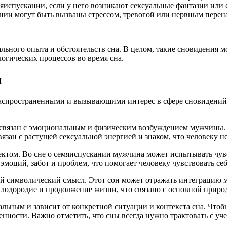
испускании, если у него возникают сексуальные фантазии или 
нии могут быть вызваны стрессом, тревогой или нервным пере
льного опыта и обстоятельств сна. В целом, такие сновидения м
огических процессов во время сна.
я
аспространенными и вызывающими интерес в сфере сновидений. 
связан с эмоциональным и физическим возбуждением мужчины. Э
вязан с растущей сексуальной энергией и знаком, что человеку 
пектом. Во сне о семяиспускании мужчина может испытывать чу
моций, забот и проблем, что помогает человеку чувствовать себ
ий символический смысл. Этот сон может отражать интеграцию 
лодородие и продолжение жизни, что связано с основной приро
льным и зависит от конкретной ситуации и контекста сна. Чтоб
нности. Важно отметить, что сны всегда нужно трактовать с уч