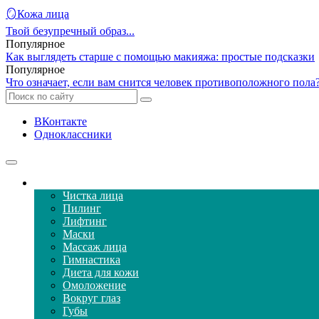
🪞Кожа лица
Твой безупречный образ...
Популярное
Как выглядеть старше с помощью макияжа: простые подсказки
Популярное
Что означает, если вам снится человек противоположного пол
ВКонтакте
Одноклассники
Уход за кожей лица
Чистка лица
Пилинг
Лифтинг
Маски
Массаж лица
Гимнастика
Диета для кожи
Омоложение
Вокруг глаз
Губы