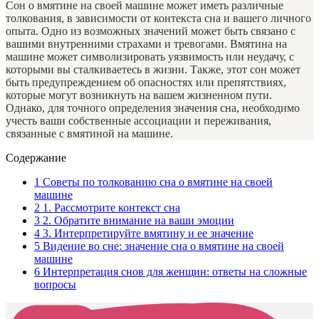
Сон о вмятине на своей машине может иметь различные
толкования, в зависимости от контекста сна и вашего личного
опыта. Одно из возможных значений может быть связано с
вашими внутренними страхами и тревогами. Вмятина на
машине может символизировать уязвимость или неудачу, с
которыми вы сталкиваетесь в жизни. Также, этот сон может
быть предупреждением об опасностях или препятствиях,
которые могут возникнуть на вашем жизненном пути.
Однако, для точного определения значения сна, необходимо
учесть ваши собственные ассоциации и переживания,
связанные с вмятиной на машине.
Содержание
1
Советы по толкованию сна о вмятине на своей
машине
2
1. Рассмотрите контекст сна
3
2. Обратите внимание на ваши эмоции
4
3. Интерпретируйте вмятину и ее значение
5
Видение во сне: значение сна о вмятине на своей
машине
6
Интерпретация снов для женщин: ответы на сложные
вопросы