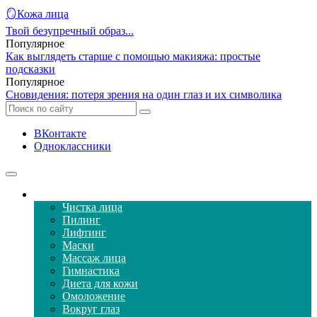
🪞Кожа лица
Твой безупречный образ...
Популярное
Как выглядеть старше с помощью макияжа: простые
подсказки
Популярное
Сновидения: потеря зрения на один глаз и их символика
ВКонтакте
Одноклассники
Уход за кожей лица
Чистка лица
Пилинг
Лифтинг
Маски
Массаж лица
Гимнастика
Диета для кожи
Омоложение
Вокруг глаз