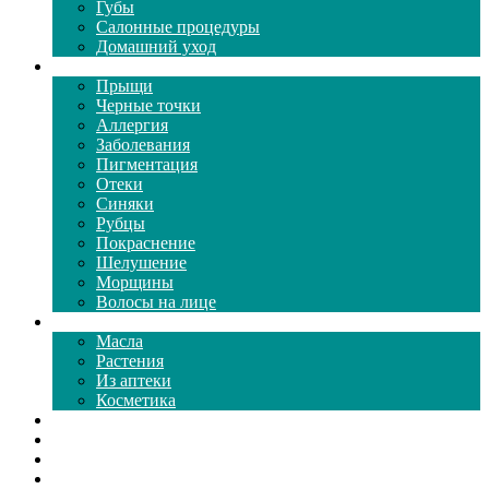
Губы
Салонные процедуры
Домашний уход
Проблемы кожи
Прыщи
Черные точки
Аллергия
Заболевания
Пигментация
Отеки
Синяки
Рубцы
Покраснение
Шелушение
Морщины
Волосы на лице
Средства ухода
Масла
Растения
Из аптеки
Косметика
Видео
Каталог масок
Толкование снов
Как почистить