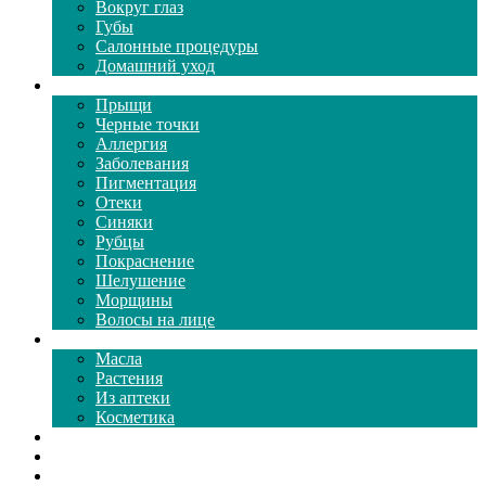
Вокруг глаз
Губы
Салонные процедуры
Домашний уход
Проблемы кожи
Прыщи
Черные точки
Аллергия
Заболевания
Пигментация
Отеки
Синяки
Рубцы
Покраснение
Шелушение
Морщины
Волосы на лице
Средства ухода
Масла
Растения
Из аптеки
Косметика
Видео
Каталог масок
Толкование снов