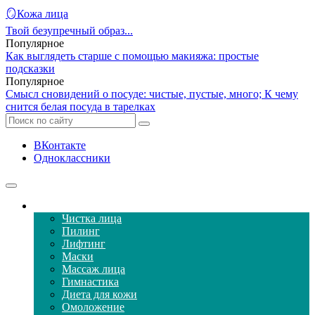
🪞Кожа лица
Твой безупречный образ...
Популярное
Как выглядеть старше с помощью макияжа: простые
подсказки
Популярное
Смысл сновидений о посуде: чистые, пустые, много; К чему
снится белая посуда в тарелках
ВКонтакте
Одноклассники
Уход за кожей лица
Чистка лица
Пилинг
Лифтинг
Маски
Массаж лица
Гимнастика
Диета для кожи
Омоложение