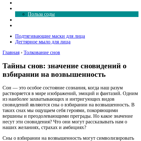
Как почистить
Все о соде
Польза соды
Магия здесь
Форум
Подтягивающие маски для лица
Дегтярное мыло для лица
Главная
›
Толкование снов
Тайны снов: значение сновидений о
взбирании на возвышенность
Сон — это особое состояние сознания, когда наш разум
растворяется в мире изображений, эмоций и фантазий. Одним
из наиболее захватывающих и интригующих видов
сновидений являются сны о взбирании на возвышенность. В
таких снах мы ощущаем себя героями, покоряющими
вершины и преодолевающими преграды. Но какое значение
несут эти сновидения? Что они могут рассказывать нам о
наших желаниях, страхах и амбициях?
Сны о взбирании на возвышенность могут символизировать