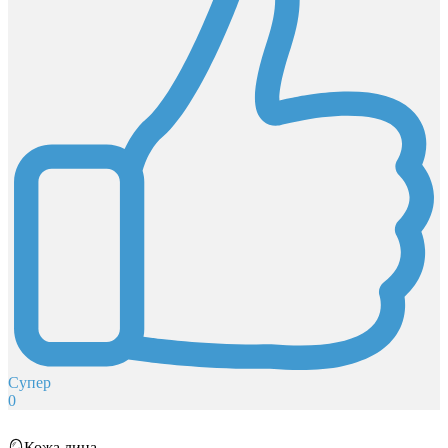
Супер
0
🪞Кожа лица