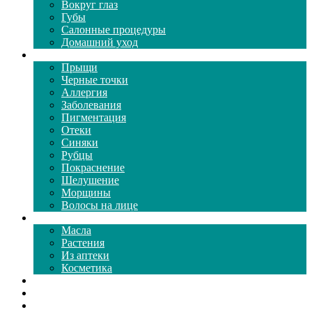
Вокруг глаз
Губы
Салонные процедуры
Домашний уход
Проблемы кожи
Прыщи
Черные точки
Аллергия
Заболевания
Пигментация
Отеки
Синяки
Рубцы
Покраснение
Шелушение
Морщины
Волосы на лице
Средства ухода
Масла
Растения
Из аптеки
Косметика
Видео
Каталог масок
Толкование снов