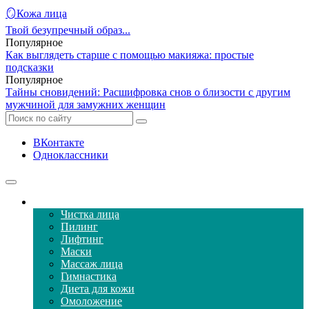
🪞Кожа лица
Твой безупречный образ...
Популярное
Как выглядеть старше с помощью макияжа: простые
подсказки
Популярное
Тайны сновидений: Расшифровка снов о близости с другим
мужчиной для замужних женщин
ВКонтакте
Одноклассники
Уход за кожей лица
Чистка лица
Пилинг
Лифтинг
Маски
Массаж лица
Гимнастика
Диета для кожи
Омоложение