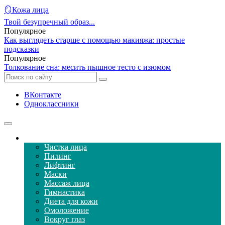
🪞Кожа лица
Твой безупречный образ...
Популярное
Как выглядеть старше с помощью макияжа: простые
подсказки
Популярное
Толкование сна: месить пышное тесто с изюмом
ВКонтакте
Одноклассники
Уход за кожей лица
Чистка лица
Пилинг
Лифтинг
Маски
Массаж лица
Гимнастика
Диета для кожи
Омоложение
Вокруг глаз