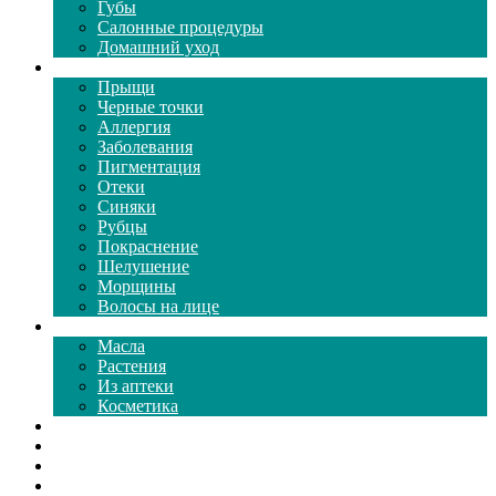
Губы
Салонные процедуры
Домашний уход
Проблемы кожи
Прыщи
Черные точки
Аллергия
Заболевания
Пигментация
Отеки
Синяки
Рубцы
Покраснение
Шелушение
Морщины
Волосы на лице
Средства ухода
Масла
Растения
Из аптеки
Косметика
Видео
Каталог масок
Толкование снов
Как почистить