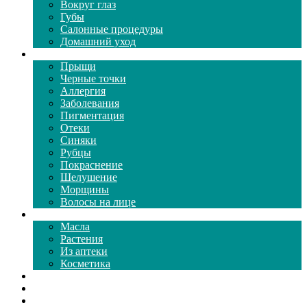
Вокруг глаз
Губы
Салонные процедуры
Домашний уход
Проблемы кожи
Прыщи
Черные точки
Аллергия
Заболевания
Пигментация
Отеки
Синяки
Рубцы
Покраснение
Шелушение
Морщины
Волосы на лице
Средства ухода
Масла
Растения
Из аптеки
Косметика
Видео
Каталог масок
Толкование снов