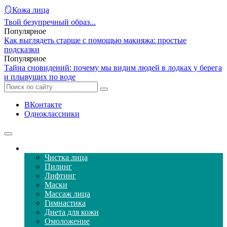
🪞Кожа лица
Твой безупречный образ...
Популярное
Как выглядеть старше с помощью макияжа: простые
подсказки
Популярное
Тайна сновидений: почему мы видим людей в лодках у берега
и плывущих по воде
ВКонтакте
Одноклассники
Уход за кожей лица
Чистка лица
Пилинг
Лифтинг
Маски
Массаж лица
Гимнастика
Диета для кожи
Омоложение