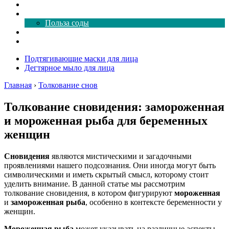
Как почистить
Все о соде
Польза соды
Магия здесь
Форум
Подтягивающие маски для лица
Дегтярное мыло для лица
Главная
›
Толкование снов
Толкование сновидения: замороженная
и мороженная рыба для беременных
женщин
Сновидения
являются мистическими и загадочными
проявлениями нашего подсознания. Они иногда могут быть
символическими и иметь скрытый смысл, которому стоит
уделить внимание. В данной статье мы рассмотрим
толкование сновидения, в котором фигурируют
мороженная
и
замороженная рыба
, особенно в контексте беременности у
женщин.
Мороженная рыба
может указывать на различные аспекты