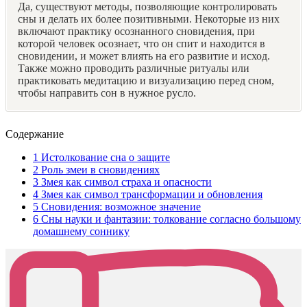
Да, существуют методы, позволяющие контролировать
сны и делать их более позитивными. Некоторые из них
включают практику осознанного сновидения, при
которой человек осознает, что он спит и находится в
сновидении, и может влиять на его развитие и исход.
Также можно проводить различные ритуалы или
практиковать медитацию и визуализацию перед сном,
чтобы направить сон в нужное русло.
Содержание
1
Истолкование сна о защите
2
Роль змеи в сновидениях
3
Змея как символ страха и опасности
4
Змея как символ трансформации и обновления
5
Сновидения: возможное значение
6
Сны науки и фантазии: толкование согласно большому
домашнему соннику