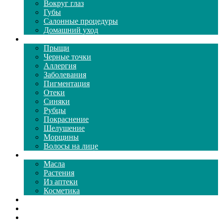
Вокруг глаз
Губы
Салонные процедуры
Домашний уход
Проблемы кожи
Прыщи
Черные точки
Аллергия
Заболевания
Пигментация
Отеки
Синяки
Рубцы
Покраснение
Шелушение
Морщины
Волосы на лице
Средства ухода
Масла
Растения
Из аптеки
Косметика
Видео
Каталог масок
Толкование снов