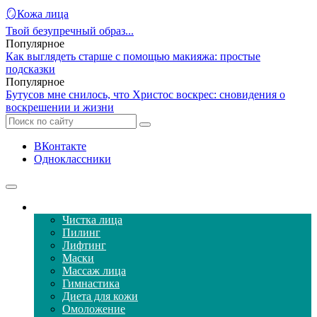
🪞Кожа лица
Твой безупречный образ...
Популярное
Как выглядеть старше с помощью макияжа: простые
подсказки
Популярное
Бутусов мне снилось, что Христос воскрес: сновидения о
воскрешении и жизни
ВКонтакте
Одноклассники
Уход за кожей лица
Чистка лица
Пилинг
Лифтинг
Маски
Массаж лица
Гимнастика
Диета для кожи
Омоложение