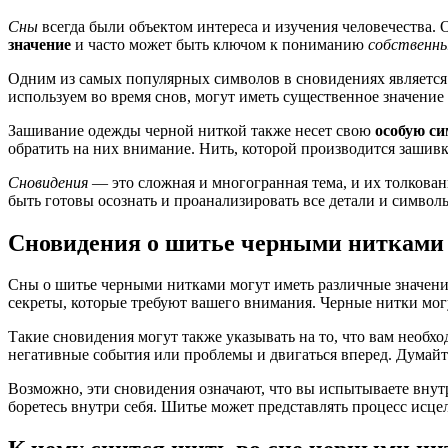
Сны
всегда были объектом интереса и изучения человечества. 
значение
и часто может быть ключом к пониманию
собственны
Одним из самых популярных символов в сновидениях являетс
используем во время снов, могут иметь существенное значение
Зашивание одежды черной ниткой также несет свою
особую с
обратить на них внимание. Нить, которой производится зашивк
Сновидения
— это сложная и многогранная тема, и их толкован
быть готовы осознать и проанализировать все детали и символ
Сновидения о шитье черными нитками
Сны о шитье черными нитками могут иметь различные значения
секреты, которые требуют вашего внимания. Черные нитки мог
Такие сновидения могут также указывать на то, что вам необх
негативные события или проблемы и двигаться вперед. Думайте 
Возможно, эти сновидения означают, что вы испытываете вну
боретесь внутри себя. Шитье может представлять процесс исце