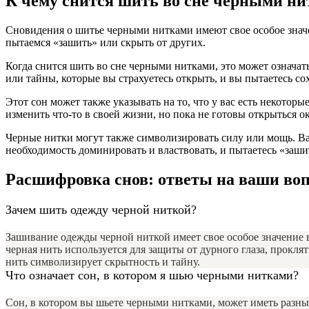
К чему снится шить во сне черными н
Сновидения о шитье черными нитками имеют свое особое знач
пытаемся «зашить» или скрыть от других.
Когда снится шить во сне черными нитками, это может означать
или тайны, которые вы страхуетесь открыть, и вы пытаетесь со
Этот сон может также указывать на то, что у вас есть некото
изменить что-то в своей жизни, но пока не готовы открыться
Черные нитки могут также символизировать силу или мощь. В
необходимость доминировать и властвовать, и пытаетесь «заш
Расшифровка снов: ответы на ваши воп
Зачем шить одежду черной ниткой?
Зашивание одежды черной ниткой имеет свое особое значение в
черная нить используется для защиты от дурного глаза, прокля
нить символизирует скрытность и тайну.
Что означает сон, в котором я шью черными нитками?
Сон, в котором вы шьете черными нитками, может иметь разные