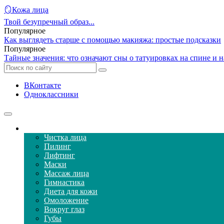
🪞Кожа лица
Твой безупречный образ...
Популярное
Как выглядеть старше с помощью макияжа: простые подсказки
Популярное
Тайные значения: что означают сны о татуировках на спине и н
ВКонтакте
Одноклассники
Уход за кожей лица
Чистка лица
Пилинг
Лифтинг
Маски
Массаж лица
Гимнастика
Диета для кожи
Омоложение
Вокруг глаз
Губы