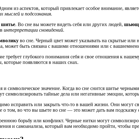
Одним из аспектов, который привлекает особое внимание, являет
х мыслей и подсознания
.
я
шитье
. Во сне вы можете видеть себя или других людей,
шьющ
 в
интерпретации сновидений
.
имволику
во сне. Черный цвет может указывать на скрытые или 
а, может быть связана с вашими отношениями или с вашиемнение
ие требует глубокого понимания себя и свое отношения к наше
ы, которые появляются в наших снах.
 и символическое значение. Когда во сне снится шитье черным
ут символизировать тайные дела или негативные эмоции, котор
одимо исправить или закрыть что-то в вашей жизни. Они могут 
о том, во что вы шьете во сне — это может дать вам подсказку о
треннюю борьбу или конфликт. Черные нитки могут символизиро
ления и самоанализа, который вам необходимо пройти, чтобы пр