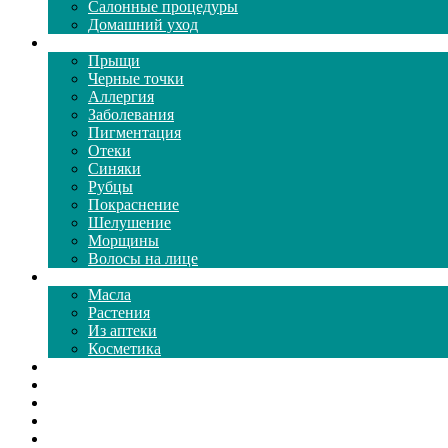
Салонные процедуры
Домашний уход
Проблемы кожи
Прыщи
Черные точки
Аллергия
Заболевания
Пигментация
Отеки
Синяки
Рубцы
Покраснение
Шелушение
Морщины
Волосы на лице
Средства ухода
Масла
Растения
Из аптеки
Косметика
Видео
Каталог масок
Толкование снов
Как почистить
Все о соде