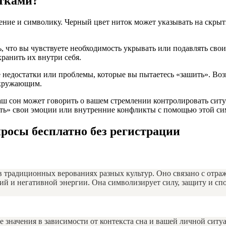
итками?
ение и символику. Черный цвет ниток может указывать на скрыт
, что вы чувствуете необходимость укрывать или подавлять свои
хранить их внутри себя.
рые недостатки или проблемы, которые вы пытаетесь «зашить». Во
 окружающим.
аш сон может говорить о вашем стремлении контролировать сит
ить» свои эмоции или внутренние конфликты с помощью этой си
росы бесплатно без регистрации
 традиционных верованиях разных культур. Оно связано с отраж
тий и негативной энергии. Она символизирует силу, защиту и спо
 значения в зависимости от контекста сна и вашей личной ситу