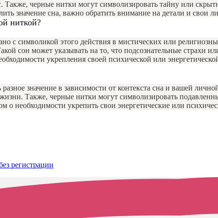
с. Также, черные нитки могут символизировать тайну или скрытн
ить значение сна, важно обратить внимание на детали и свои л
ой ниткой?
ано с символикой этого действия в мистических или религиозны
Такой сон может указывать на то, что подсознательные страхи 
необходимости укрепления своей психической или энергетическо
 разное значение в зависимости от контекста сна и вашей личн
ей жизни. Также, черные нитки могут символизировать подавлен
ом о необходимости укрепить свои энергетические или психиче
без регистрации