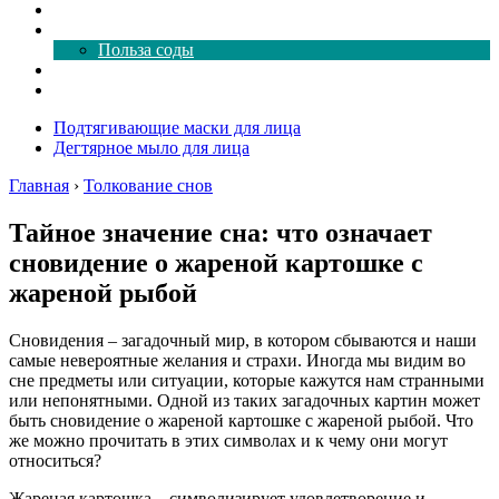
Как почистить
Все о соде
Польза соды
Магия здесь
Форум
Подтягивающие маски для лица
Дегтярное мыло для лица
Главная
›
Толкование снов
Тайное значение сна: что означает
сновидение о жареной картошке с
жареной рыбой
Сновидения – загадочный мир, в котором сбываются и наши
самые невероятные желания и страхи. Иногда мы видим во
сне предметы или ситуации, которые кажутся нам странными
или непонятными. Одной из таких загадочных картин может
быть сновидение о жареной картошке с жареной рыбой. Что
же можно прочитать в этих символах и к чему они могут
относиться?
Жареная картошка – символизирует удовлетворение и