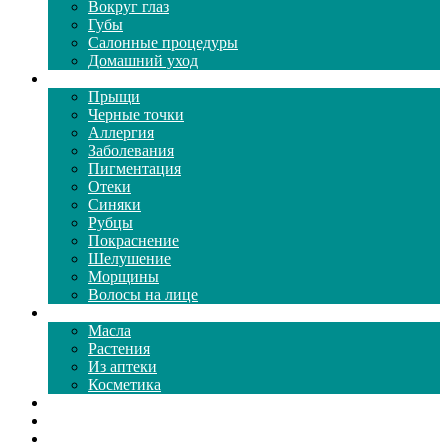
Вокруг глаз
Губы
Салонные процедуры
Домашний уход
Проблемы кожи
Прыщи
Черные точки
Аллергия
Заболевания
Пигментация
Отеки
Синяки
Рубцы
Покраснение
Шелушение
Морщины
Волосы на лице
Средства ухода
Масла
Растения
Из аптеки
Косметика
Видео
Каталог масок
Толкование снов