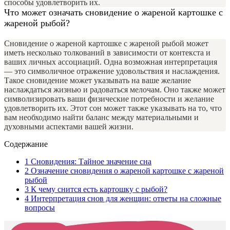
способы удовлетворить их.
Что может означать сновидение о жареной картошке с
жареной рыбой?
Сновидение о жареной картошке с жареной рыбой может
иметь несколько толкований в зависимости от контекста и
ваших личных ассоциаций. Одна возможная интерпретация
— это символичное отражение удовольствия и наслаждения.
Такое сновидение может указывать на ваше желание
наслаждаться жизнью и радоваться мелочам. Оно также может
символизировать ваши физические потребности и желание
удовлетворить их. Этот сон может также указывать на то, что
вам необходимо найти баланс между материальными и
духовными аспектами вашей жизни.
Содержание
1
Сновидения: Тайное значение сна
2
Означение сновидения о жареной картошке с жареной
рыбой
3
К чему снится есть картошку с рыбой?
4
Интерпретация снов для женщин: ответы на сложные
вопросы