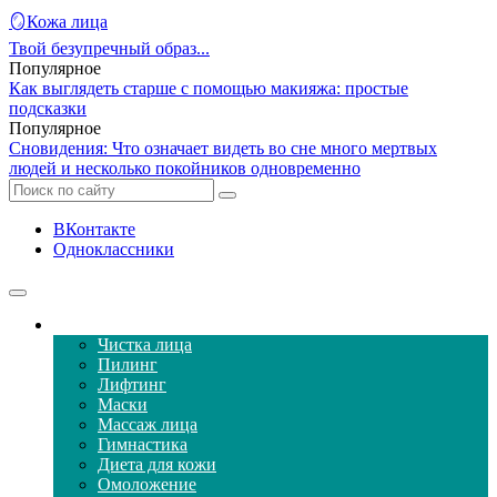
🪞Кожа лица
Твой безупречный образ...
Популярное
Как выглядеть старше с помощью макияжа: простые
подсказки
Популярное
Сновидения: Что означает видеть во сне много мертвых
людей и несколько покойников одновременно
ВКонтакте
Одноклассники
Уход за кожей лица
Чистка лица
Пилинг
Лифтинг
Маски
Массаж лица
Гимнастика
Диета для кожи
Омоложение