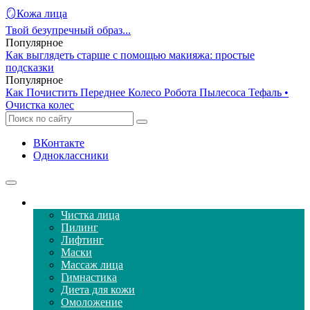
🪞Кожа лица
Твой безупречный образ...
Популярное
Как выглядеть старше с помощью макияжа: простые
подсказки
Популярное
Как Почистить Переднее Колесо Робота Пылесоса Тефаль •
Очистка колес
ВКонтакте
Одноклассники
Уход за кожей лица
Чистка лица
Пилинг
Лифтинг
Маски
Массаж лица
Гимнастика
Диета для кожи
Омоложение