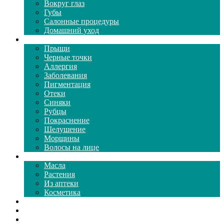
Вокруг глаз
Губы
Салонные процедуры
Домашний уход
Проблемы кожи
Прыщи
Черные точки
Аллергия
Заболевания
Пигментация
Отеки
Синяки
Рубцы
Покраснение
Шелушение
Морщины
Волосы на лице
Средства ухода
Масла
Растения
Из аптеки
Косметика
Видео
Каталог масок
Толкование снов