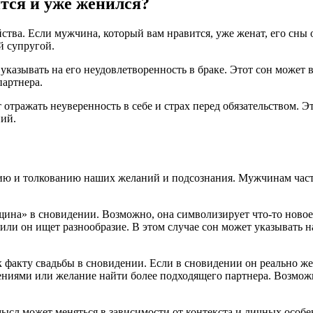
тся и уже женился?
тва. Если мужчина, который вам нравится, уже женат, его сны 
й супругой.
азывать на его неудовлетворенность в браке. Этот сон может вы
партнера.
 отражать неуверенность в себе и страх перед обязательством.
ий.
 и толкованию наших желаний и подсознания. Мужчинам часто 
нщина» в сновидении. Возможно, она символизирует что-то новое
или он ищет разнообразие. В этом случае сон может указывать н
к факту свадьбы в сновидении. Если в сновидении он реально же
ниями или желание найти более подходящего партнера. Возможно
ысл может меняться в зависимости от контекста и личных особе