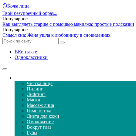
🪞Кожа лица
Твой безупречный образ...
Популярное
Как выглядеть старше с помощью макияжа: простые подсказки
Популярное
Смысл сна: Жена ушла к любовнику в сновидениях
ВКонтакте
Одноклассники
Уход за кожей лица
Чистка лица
Пилинг
Лифтинг
Маски
Массаж лица
Гимнастика
Диета для кожи
Омоложение
Вокруг глаз
Губы