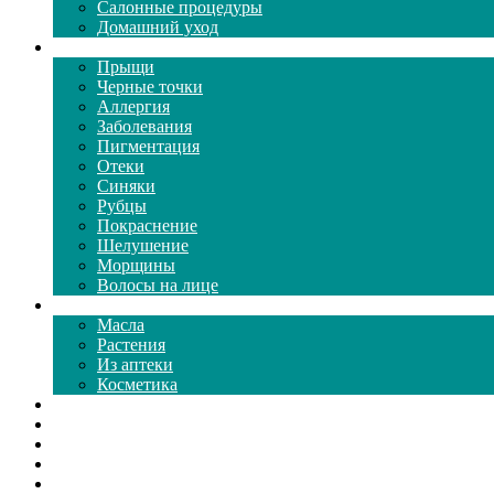
Салонные процедуры
Домашний уход
Проблемы кожи
Прыщи
Черные точки
Аллергия
Заболевания
Пигментация
Отеки
Синяки
Рубцы
Покраснение
Шелушение
Морщины
Волосы на лице
Средства ухода
Масла
Растения
Из аптеки
Косметика
Видео
Каталог масок
Толкование снов
Как почистить
Все о соде