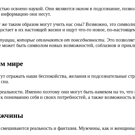
стью освоено наукой. Они являются окном в подсознание, позвол
ю информацию они несут.
у же таким образом могут учить нас сны? Возможно, это символ
едостает в их настоящей жизни и ищут что-то новое, по-настоящ
итуации, которые отличаются от повседневности.
Это позволяет
 может быть символом новых возможностей, соблазнов и приклю
ем мире
ут отражать наши беспокойства, желания и подсознательные стра
 сна.
еальности. Именно поэтому они могут быть намеком на то, что
к пониманию себя и своих потребностей, а также возможность в
мужчины
 смешиваются реальность и фантазия. Мужчины, как и женщины,