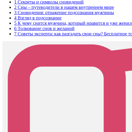
1
Секреты и символы сновидений
2
Сны – путеводители в нашем внутреннем мире
3
Сновидения: отражение подсознания мужчины
4
Взгляд в подсознание
5
К чему снится мужчина, который нравится и уже женил
6
Толкование снов и желаний
7
Советы эксперта: как разгадать свои сны? Бесплатное т