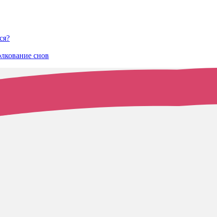
ся?
олкование снов