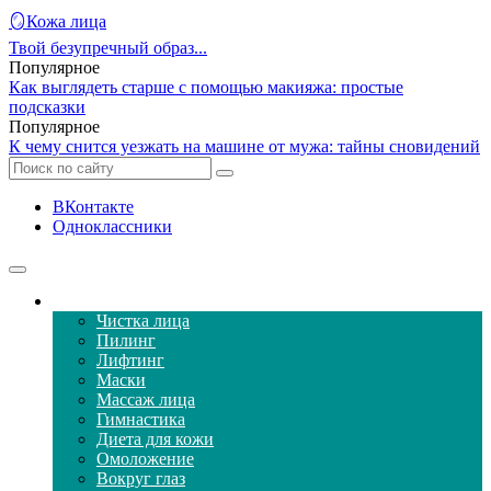
🪞Кожа лица
Твой безупречный образ...
Популярное
Как выглядеть старше с помощью макияжа: простые
подсказки
Популярное
К чему снится уезжать на машине от мужа: тайны сновидений
ВКонтакте
Одноклассники
Уход за кожей лица
Чистка лица
Пилинг
Лифтинг
Маски
Массаж лица
Гимнастика
Диета для кожи
Омоложение
Вокруг глаз