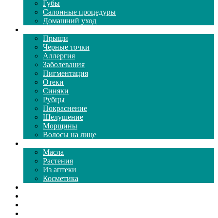
Губы
Салонные процедуры
Домашний уход
Проблемы кожи
Прыщи
Черные точки
Аллергия
Заболевания
Пигментация
Отеки
Синяки
Рубцы
Покраснение
Шелушение
Морщины
Волосы на лице
Средства ухода
Масла
Растения
Из аптеки
Косметика
Видео
Каталог масок
Толкование снов
Как почистить