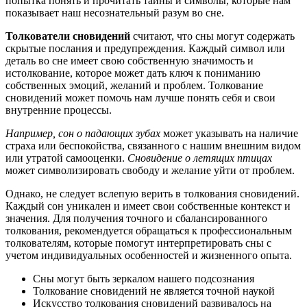
попытка понять и прочитать тайны и символы, которые нам
показывает наш несознательный разум во сне.
Толкователи сновидений
считают, что сны могут содержать
скрытые послания и предупреждения. Каждый символ или
деталь во сне имеет свою собственную значимость и
истолкование, которое может дать ключ к пониманию
собственных эмоций, желаний и проблем. Толкование
сновидений может помочь нам лучше понять себя и свои
внутренние процессы.
Например, сон о падающих зубах
может указывать на наличие
страха или беспокойства, связанного с нашим внешним видом
или утратой самооценки.
Сновидение о летящих птицах
может символизировать свободу и желание уйти от проблем.
Однако, не следует вслепую верить в толкования сновидений.
Каждый сон уникален и имеет свои собственные контекст и
значения. Для получения точного и сбалансированного
толкования, рекомендуется обращаться к профессиональным
толкователям, которые помогут интерпретировать сны с
учетом индивидуальных особенностей и жизненного опыта.
Сны могут быть зеркалом нашего подсознания
Толкование сновидений не является точной наукой
Искусство толкования сновидений развивалось на