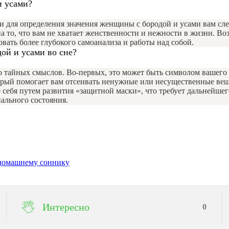
и усами?
 для определения значения женщины с бородой и усами вам сле
а то, что вам не хватает женственности и нежности в жизни. В
вать более глубокого самоанализа и работы над собой.
дой и усами во сне?
ко тайных смыслов. Во-первых, это может быть символом вашего
орый помогает вам отсеивать ненужные или несущественные вещи
 себя путем развития «защитной маски», что требует дальнейше
ального состояния.
 домашнему соннику
Интересно
0