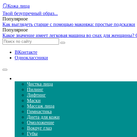
🪞Кожа лица
Твой безупречный образ...
Популярное
Как выглядеть старше с помощью макияжа: простые подсказки
Популярное
Какое значение имеет легковая машина во снах для женщины? 
ВКонтакте
Одноклассники
Уход за кожей лица
Чистка лица
Пилинг
Лифтинг
Маски
Массаж лица
Гимнастика
Диета для кожи
Омоложение
Вокруг глаз
Губы