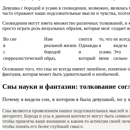
Девушка с бородой и усами в сновидении, возможно, являлась 
часто отражают наши подсознательные мысли и чувства, поэтому
Сновидения могут иметь множество различных толкований, и к
просто играть роль визуальных образов, которые мозг создает в
Во сне
Нам
снится
то, что
не всегд
в
реальной жизни.
Однажды
я
видела
с
бородой
и
усами.
Это
сюрреалистический
образ,
который
меня
сильно
Осознание того, что сны не всегда имеют линейное, понятное о
фантазия, которая может быть удивительной и необычной.
Сны науки и фантазии: толкование со
Почему я видела сон, в котором я была девушкой, но у 
Сны являются проявлением наших подсознательных мыслей и эм
авторитет. Борода и усы в данном контексте могут быть симво
чтобы привлечь ваше внимание к каким-то аспектам своей личн
чтобы понять его более глубокий смысл.