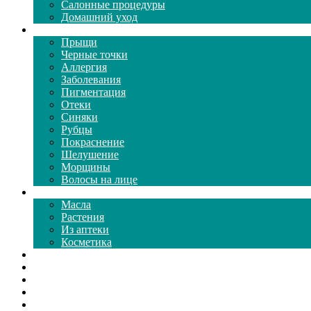
Салонные процедуры
Домашний уход
Проблемы кожи
Прыщи
Черные точки
Аллергия
Заболевания
Пигментация
Отеки
Синяки
Рубцы
Покраснение
Шелушение
Морщины
Волосы на лице
Средства ухода
Масла
Растения
Из аптеки
Косметика
Видео
Каталог масок
Толкование снов
Как почистить
Все о соде