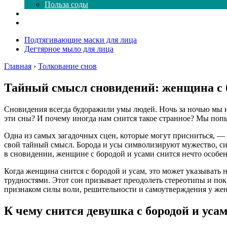
Польза соды
Магия здесь
Форум
Подтягивающие маски для лица
Дегтярное мыло для лица
Главная
›
Толкование снов
Тайный смысл сновидений: женщина с 
Сновидения всегда будоражили умы людей. Ночь за ночью мы н
эти сны? И почему иногда нам снится такое странное? Мы попы
Одна из самых загадочных сцен, которые могут присниться, — 
свой тайный смысл. Борода и усы символизируют мужество, сил
в сновидении, женщине с бородой и усами снится нечто особен
Когда женщина снится с бородой и усам, это может указывать
трудностями. Этот сон призывает преодолеть стереотипы и пок
признаком силы воли, решительности и самоутверждения у ж
К чему снится девушка с бородой и ус