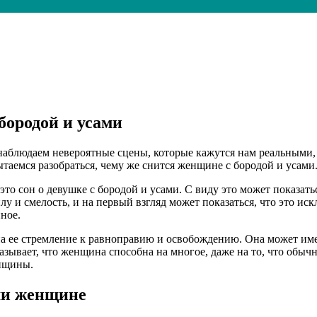
бородой и усами
аблюдаем невероятные сцены, которые кажутся нам реальными, х
таемся разобраться, чему же снится женщине с бородой и усами
это сон о девушке с бородой и усами. С виду это может показа
у и смелость, и на первый взгляд может показаться, что это и
ное.
 на ее стремление к равноправию и освобождению. Она может им
азывает, что женщина способна на многое, даже на то, что обыч
енщины.
ами женщине