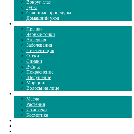
Вокруг глаз
Губы
Салонные процедуры
Домашний уход
Проблемы кожи
Прыщи
Черные точки
Аллергия
Заболевания
Пигментация
Отеки
Синяки
Рубцы
Покраснение
Шелушение
Морщины
Волосы на лице
Средства ухода
Масла
Растения
Из аптеки
Косметика
Видео
Каталог масок
Толкование снов