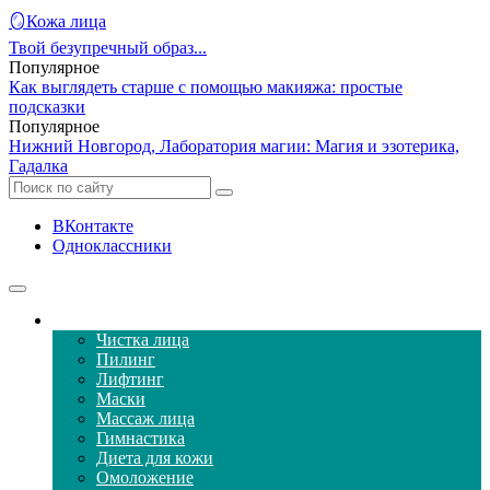
🪞Кожа лица
Твой безупречный образ...
Популярное
Как выглядеть старше с помощью макияжа: простые
подсказки
Популярное
Нижний Новгород, Лаборатория магии: Магия и эзотерика,
Гадалка
ВКонтакте
Одноклассники
Уход за кожей лица
Чистка лица
Пилинг
Лифтинг
Маски
Массаж лица
Гимнастика
Диета для кожи
Омоложение