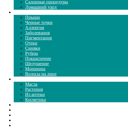
Салонные процедуры
Домашний уход
Проблемы кожи
Прыщи
Черные точки
Аллергия
Заболевания
Пигментация
Отеки
Синяки
Рубцы
Покраснение
Шелушение
Морщины
Волосы на лице
Средства ухода
Масла
Растения
Из аптеки
Косметика
Видео
Каталог масок
Толкование снов
Как почистить
Все о соде