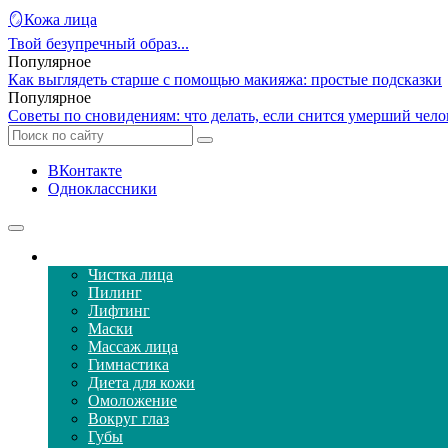
🪞Кожа лица
Твой безупречный образ...
Популярное
Как выглядеть старше с помощью макияжа: простые подсказки
Популярное
Советы по сновидениям: что делать, если снится умерший челов
ВКонтакте
Одноклассники
Уход за кожей лица
Чистка лица
Пилинг
Лифтинг
Маски
Массаж лица
Гимнастика
Диета для кожи
Омоложение
Вокруг глаз
Губы