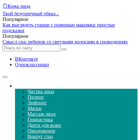
🪞Кожа лица
Твой безупречный образ...
Популярное
Как выглядеть старше с помощью макияжа: простые
подсказки
Популярное
Смысл сна: ребенок со светлыми волосами в сновидениях
ВКонтакте
Одноклассники
Уход за кожей лица
Чистка лица
Пилинг
Лифтинг
Маски
Массаж лица
Гимнастика
Диета для кожи
Омоложение
Вокруг глаз