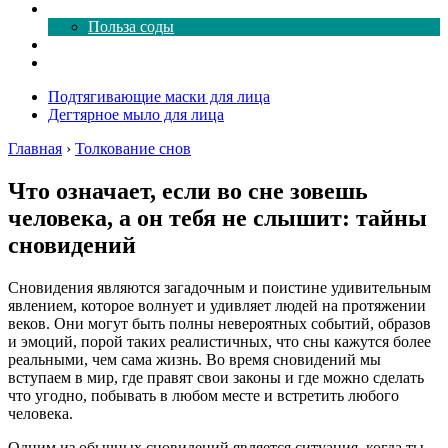
Все о соде
Польза соды
Магия здесь
Форум
Подтягивающие маски для лица
Дегтярное мыло для лица
Главная
›
Толкование снов
Что означает, если во сне зовешь
человека, а он тебя не слышит: тайны
сновидений
Сновидения являются загадочным и поистине удивительным
явлением, которое волнует и удивляет людей на протяжении
веков. Они могут быть полны невероятных событий, образов
и эмоций, порой таких реалистичных, что сны кажутся более
реальными, чем сама жизнь. Во время сновидений мы
вступаем в мир, где правят свои законы и где можно сделать
что угодно, побывать в любом месте и встретить любого
человека.
Одним из обычных сновидений является ситуация, когда ты