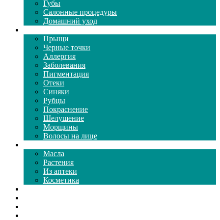
Губы
Салонные процедуры
Домашний уход
Проблемы кожи
Прыщи
Черные точки
Аллергия
Заболевания
Пигментация
Отеки
Синяки
Рубцы
Покраснение
Шелушение
Морщины
Волосы на лице
Средства ухода
Масла
Растения
Из аптеки
Косметика
Видео
Каталог масок
Толкование снов
Как почистить