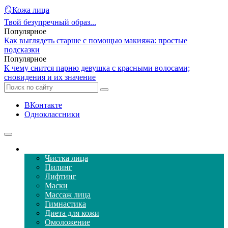
🪞Кожа лица
Твой безупречный образ...
Популярное
Как выглядеть старше с помощью макияжа: простые
подсказки
Популярное
К чему снится парню девушка с красными волосами;
сновидения и их значение
ВКонтакте
Одноклассники
Уход за кожей лица
Чистка лица
Пилинг
Лифтинг
Маски
Массаж лица
Гимнастика
Диета для кожи
Омоложение