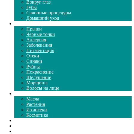
Вокруг глаз
Губы
Салонные процедуры
Домашний уход
Проблемы кожи
Прыщи
Черные точки
Аллергия
Заболевания
Пигментация
Отеки
Синяки
Рубцы
Покраснение
Шелушение
Морщины
Волосы на лице
Средства ухода
Масла
Растения
Из аптеки
Косметика
Видео
Каталог масок
Толкование снов