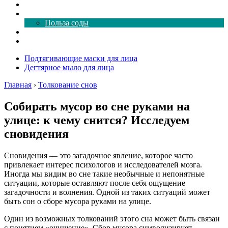
Как почистить
Все о соде
Польза соды
Магия здесь
Форум
Подтягивающие маски для лица
Дегтярное мыло для лица
Главная
›
Толкование снов
Собирать мусор во сне руками на
улице: к чему снится? Исследуем
сновидения
Сновидения — это загадочное явление, которое часто
привлекает интерес психологов и исследователей мозга.
Иногда мы видим во сне такие необычные и непонятные
ситуации, которые оставляют после себя ощущение
загадочности и волнения. Одной из таких ситуаций может
быть сон о сборе мусора руками на улице.
Один из возможных толкований этого сна может быть связан
с понятием «очищение». Сбор мусора символизирует