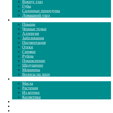
Вокруг глаз
Губы
Салонные процедуры
Домашний уход
Проблемы кожи
Прыщи
Черные точки
Аллергия
Заболевания
Пигментация
Отеки
Синяки
Рубцы
Покраснение
Шелушение
Морщины
Волосы на лице
Средства ухода
Масла
Растения
Из аптеки
Косметика
Видео
Каталог масок
Толкование снов