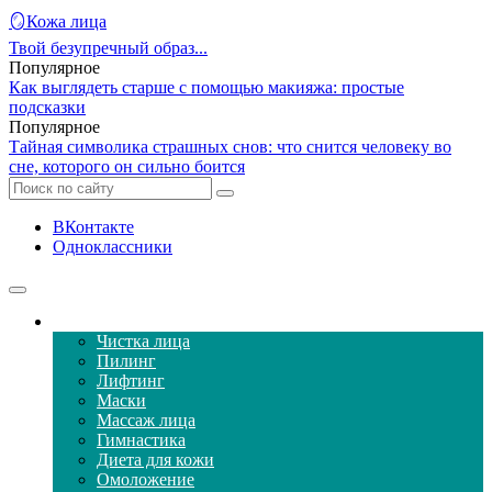
🪞Кожа лица
Твой безупречный образ...
Популярное
Как выглядеть старше с помощью макияжа: простые
подсказки
Популярное
Тайная символика страшных снов: что снится человеку во
сне, которого он сильно боится
ВКонтакте
Одноклассники
Уход за кожей лица
Чистка лица
Пилинг
Лифтинг
Маски
Массаж лица
Гимнастика
Диета для кожи
Омоложение