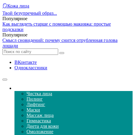
🪞Кожа лица
Твой безупречный образ...
Популярное
Как выглядеть старше с помощью макияжа: простые
подсказки
Популярное
Смысл сновидений: почему снится отрубленная голова
лошади
ВКонтакте
Одноклассники
Уход за кожей лица
Чистка лица
Пилинг
Лифтинг
Маски
Массаж лица
Гимнастика
Диета для кожи
Омоложение