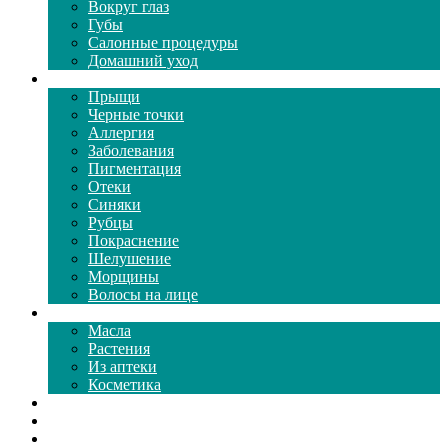
Вокруг глаз
Губы
Салонные процедуры
Домашний уход
Проблемы кожи
Прыщи
Черные точки
Аллергия
Заболевания
Пигментация
Отеки
Синяки
Рубцы
Покраснение
Шелушение
Морщины
Волосы на лице
Средства ухода
Масла
Растения
Из аптеки
Косметика
Видео
Каталог масок
Толкование снов