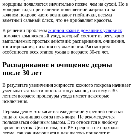
морщины появляются значительно позже, чем на сухой. Но в
молодые годы при наличии повышенной жирности на
кожном покрове часто возникают гнойнички, весьма
заметный сальный блеск, что не прибавляет красоты.
В решении проблемы
жирной кожи в домашних условиях
поможет комплексный уход, который состоит из регулярно
выполняемых простых действий: распаривания, очищения,
тонизирования, питания и увлажнения. Рассмотрим
особенности всех этапов ухода в возрасте 30-ти лет.
Распаривание и очищение дермы
после 30 лет
В результате увеличения жирности кожного покрова начинает
уменьшаться эластичность и тонус мышц, поэтому в 30-
летнем возрасте процедуры ухода имеют некоторые
исключения.
Первым делом это касается ежедневной утренней очистки
лица от скопившегося за ночь жира. Не рекомендуется
пользоваться обычным мылом. Это относится к любому
времени суток. Дело в том, что РН средства не подходит
дерме, так как имеющаяся в нем щелочь приводит к: