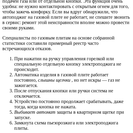
подачей газа или от отдельной кнопки. Эта функция очень
удобна: не нужно контактировать с открытым огнем для того,
чтобы зажечь конфорку. Если вы вдруг обнаружили, что
автоподжиг на газовой плите не работает, не спешите звонить
в сервис: ремонт этой неисправности вполне можно провести
своими руками.
Специалисты по газовым плитам на основе собранной
статистики составили примерный реестр часто
встречающихся отказов.
При нажатии на ручку управления горелкой или
специальную отдельную кнопку электроподжига не
происходит.
Автоматика изделия в газовой плите работает
постоянно,
слышны щелчки
, но нет искры — газ не
зажигается.
После отпускания кнопки или ручки система не
отключается.
Устройство постоянно продолжает срабатывать, даже
тогда, когда кнопка не нажата.
Выбивает автомат
защиты в квартирном щитке при
запуске.
Замкнута схема пьезорозжига или электроподжига
плиты.