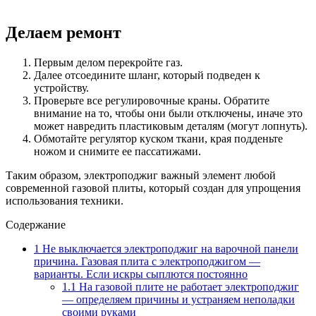
Делаем ремонт
Первым делом перекройте газ.
Далее отсоедините шланг, который подведен к
устройству.
Проверьте все регулировочные краны. Обратите
внимание на то, чтобы они были отключены, иначе это
может навредить пластиковым деталям (могут лопнуть).
Обмотайте регулятор куском ткани, края подденьте
ножом и снимите ее пассатижами.
Таким образом, электроподжиг важный элемент любой
современной газовой плиты, который создан для упрощения
использования техники.
Содержание
1
Не выключается электроподжиг на варочной панели
причина. Газовая плита с электроподжигом —
варианты. Если искры сыплются постоянно
1.1
На газовой плите не работает электроподжиг
— определяем причины и устраняем неполадки
своими руками