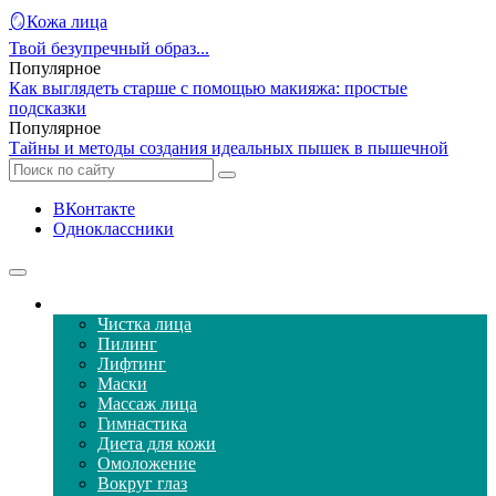
🪞Кожа лица
Твой безупречный образ...
Популярное
Как выглядеть старше с помощью макияжа: простые
подсказки
Популярное
Тайны и методы создания идеальных пышек в пышечной
ВКонтакте
Одноклассники
Уход за кожей лица
Чистка лица
Пилинг
Лифтинг
Маски
Массаж лица
Гимнастика
Диета для кожи
Омоложение
Вокруг глаз