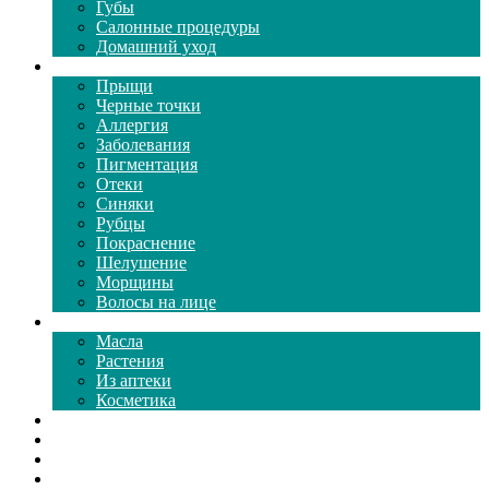
Губы
Салонные процедуры
Домашний уход
Проблемы кожи
Прыщи
Черные точки
Аллергия
Заболевания
Пигментация
Отеки
Синяки
Рубцы
Покраснение
Шелушение
Морщины
Волосы на лице
Средства ухода
Масла
Растения
Из аптеки
Косметика
Видео
Каталог масок
Толкование снов
Как почистить