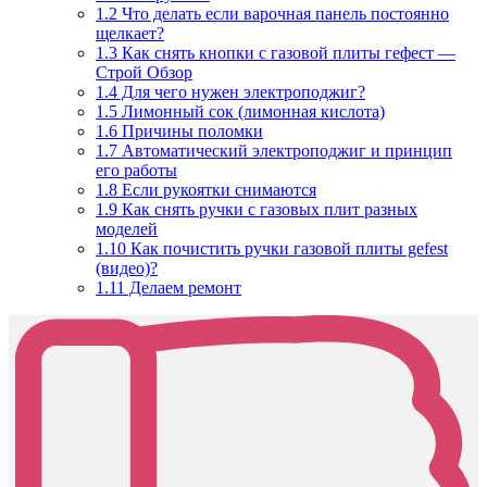
1.2
Что делать если варочная панель постоянно
щелкает?
1.3
Как снять кнопки с газовой плиты гефест —
Строй Обзор
1.4
Для чего нужен электроподжиг?
1.5
Лимонный сок (лимонная кислота)
1.6
Причины поломки
1.7
Автоматический электроподжиг и принцип
его работы
1.8
Если рукоятки снимаются
1.9
Как снять ручки с газовых плит разных
моделей
1.10
Как почистить ручки газовой плиты gefest
(видео)?
1.11
Делаем ремонт