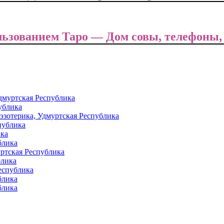
льзованием Таро — Дом совы, телефоны,
дмуртская Республика
ублика
эзотерика, Удмуртская Республика
спублика
ика
блика
уртская Республика
блика
еспублика
блика
блика