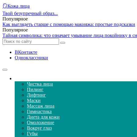
🪞Кожа лица
Твой безупречный образ...
Популярное
Как выглядеть старше с помощью макияжа: простые подсказки
Популярное
Тайная символика: что означает умывание лица покойнику в с
ВКонтакте
Одноклассники
Уход за кожей лица
Чистка лица
Пилинг
Лифтинг
Маски
Массаж лица
Гимнастика
Диета для кожи
Омоложение
Вокруг глаз
Губы