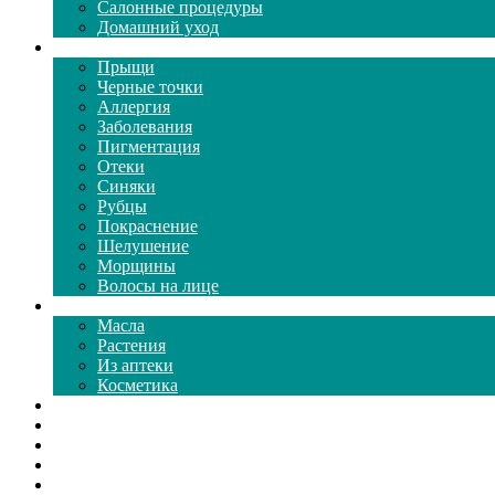
Салонные процедуры
Домашний уход
Проблемы кожи
Прыщи
Черные точки
Аллергия
Заболевания
Пигментация
Отеки
Синяки
Рубцы
Покраснение
Шелушение
Морщины
Волосы на лице
Средства ухода
Масла
Растения
Из аптеки
Косметика
Видео
Каталог масок
Толкование снов
Как почистить
Все о соде