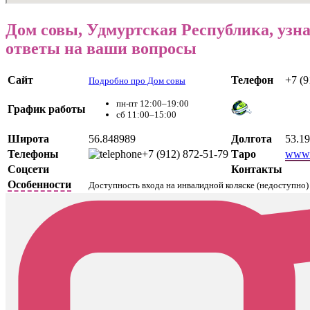
Дом совы, Удмуртская Республика, узн
ответы на ваши вопросы
Сайт
Телефон
+7 (9
Подробно про Дом совы
пн-пт 12:00–19:00
График работы
сб 11:00–15:00
Широта
56.848989
Долгота
53.1
Телефоны
+7 (912) 872-51-79
Таро
www.
Соцсети
Контакты
Особенности
Доступность входа на инвалидной коляске (недоступно)