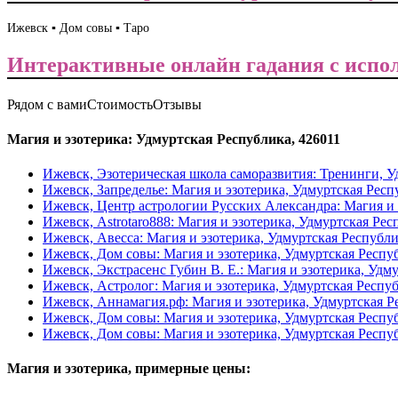
Ижевск ▪️ Дом совы ▪️ Таро
Интерактивные онлайн гадания с испо
Рядом с вами
Стоимость
Отзывы
Магия и эзотерика: Удмуртская Республика, 426011
Ижевск, Эзотерическая школа саморазвития: Тренинги, У
Ижевск, Запределье: Магия и эзотерика, Удмуртская Респ
Ижевск, Центр астрологии Русских Александра: Магия и 
Ижевск, Astrotaro888: Магия и эзотерика, Удмуртская Ре
Ижевск, Авесса: Магия и эзотерика, Удмуртская Республ
Ижевск, Дом совы: Магия и эзотерика, Удмуртская Респу
Ижевск, Экстрасенс Губин В. Е.: Магия и эзотерика, Удм
Ижевск, Астролог: Магия и эзотерика, Удмуртская Респу
Ижевск, Аннамагия.рф: Магия и эзотерика, Удмуртская Р
Ижевск, Дом совы: Магия и эзотерика, Удмуртская Респу
Ижевск, Дом совы: Магия и эзотерика, Удмуртская Респу
Магия и эзотерика, примерные цены: