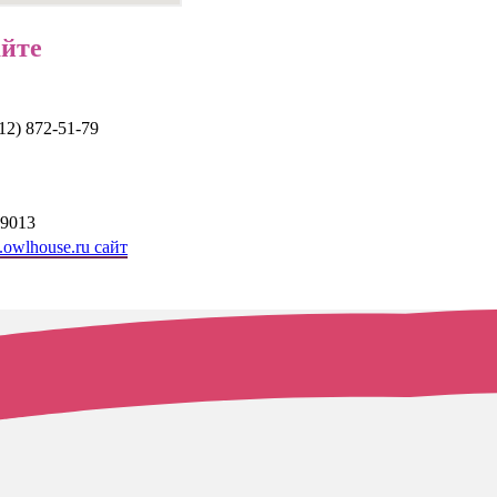
айте
12) 872-51-79
99013
owlhouse.ru сайт