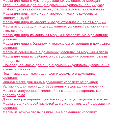
Маски для лица с мумие в домашних условиях от морщин
Утренняя маска для лица в домашних условиях: общий уход
Глубоко увлажняющая маска для лица в домашних условиях
Маска для подтяжки лица и упругости кожи: с кокосовым
маслом и содой
Маска для лица из молока и меда: отбеливающая от морщин
Маска из огурца для лица в домашних условиях: увлажнение и
омоложение
Маска для лица из манки от морщин: омоложение в домашних
условиях
Маска для лица с бананом и крахмалом от морщин в домашних
условиях
Маска из семян льна в домашних условиях: от морщин и птоза
Маска для лица из рыбьего жира в домашних условиях: отзывы
и рецепты
Шоколадная маска для лица в домашних условиях: увлажнение
и тонизирование
Подтягивающая маска для шеи и декольте в домашних
условиях
Яичная маска для лица в домашних условиях от прыщей
Увлажняющая маска для беременных в домашних условиях
Маска с гиалуроновой кислотой от морщин и старения: как
сделать дома
Домашняя распаривающая маска для лица: рецепты и отзывы
Маска с салициловой кислотой для лица от прыщей в домашних
условиях
Маска из зубной пасты от прыщей в домашних условиях