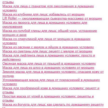
отзывы
Маска для лица с гранатом для омоложения в домашних
условиях
Маска из клубники для лица: избавьтесь от морщин
Lift Roller — омолаживающая cыворотка-массажер от морщин
Маска из творога для лица в домашних условиях для
омоложения
Маска из голубой глины для лица: общий уход, устранение
морщин и акне
Маска со спирулиной для лица от морщин в домашних
условиях
Маска из овсянки с медом и яйцом в домашних условиях
Маска из сметаны для лица: рецепт с медом от морщин
Маска для лифтинга лица в домашних условиях: просто и
действенно
Овсяная маска для лица от прыщей в домашних условиях
Маска для лица из алоэ в домашних условиях от морщин
Зимняя маска для лица в домашних условиях: спасаем кожу от
холода
Успокаивающая маска для лица от покраснений в домашних
условиях
Маска для проблемной кожи в домашних условиях: рецепт и
отзывы
Простая маска от угрей в домашних условиях: рецепты и
отзывы
Маска из йогурта для лица: как сделать по домашнему рецепту