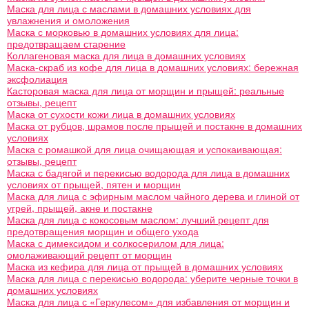
Маска для лица с маслами в домашних условиях для
увлажнения и омоложения
Маска с морковью в домашних условиях для лица:
предотвращаем старение
Коллагеновая маска для лица в домашних условиях
Маска-скраб из кофе для лица в домашних условиях: бережная
эксфолиация
Касторовая маска для лица от морщин и прыщей: реальные
отзывы, рецепт
Маска от сухости кожи лица в домашних условиях
Маска от рубцов, шрамов после прыщей и постакне в домашних
условиях
Маска с ромашкой для лица очищающая и успокаивающая:
отзывы, рецепт
Маска с бадягой и перекисью водорода для лица в домашних
условиях от прыщей, пятен и морщин
Маска для лица с эфирным маслом чайного дерева и глиной от
угрей, прыщей, акне и постакне
Маска для лица с кокосовым маслом: лучший рецепт для
предотвращения морщин и общего ухода
Маска с димексидом и солкосерилом для лица:
омолаживающий рецепт от морщин
Маска из кефира для лица от прыщей в домашних условиях
Маска для лица с перекисью водорода: уберите черные точки в
домашних условиях
Маска для лица с «Геркулесом» для избавления от морщин и