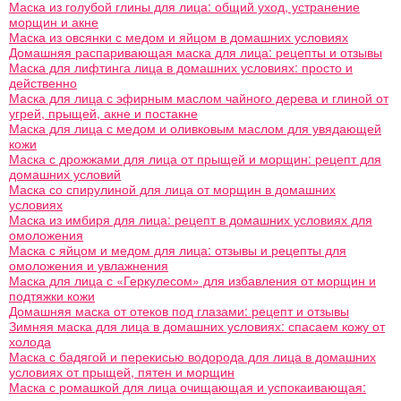
Маска из голубой глины для лица: общий уход, устранение
морщин и акне
Маска из овсянки с медом и яйцом в домашних условиях
Домашняя распаривающая маска для лица: рецепты и отзывы
Маска для лифтинга лица в домашних условиях: просто и
действенно
Маска для лица с эфирным маслом чайного дерева и глиной от
угрей, прыщей, акне и постакне
Маска для лица с медом и оливковым маслом для увядающей
кожи
Маска с дрожжами для лица от прыщей и морщин: рецепт для
домашних условий
Маска со спирулиной для лица от морщин в домашних
условиях
Маска из имбиря для лица: рецепт в домашних условиях для
омоложения
Маска с яйцом и медом для лица: отзывы и рецепты для
омоложения и увлажнения
Маска для лица с «Геркулесом» для избавления от морщин и
подтяжки кожи
Домашняя маска от отеков под глазами: рецепт и отзывы
Зимняя маска для лица в домашних условиях: спасаем кожу от
холода
Маска с бадягой и перекисью водорода для лица в домашних
условиях от прыщей, пятен и морщин
Маска с ромашкой для лица очищающая и успокаивающая: