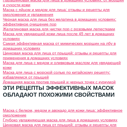
и сухости кожи
Маска с яйцом и медом для лица: отзывы и рецепты для
омоложения и увлажнения
Черная маска для лица без желатина в домашних условиях:
эффективное очищение пор
Желатиновая маска для чистки пор с розовыми лепестками
Маска для увядающей кожи лица после 45 лет в домашних
условиях
Самая эффективная маска от мимических морщин на лбу в
домашних условиях
Цинковая маска для лица от прыщей: отзывы и рецепты для
применения в домашних условиях
Маска для лица с медом и оливковым маслом для увядающей
кожи
Маска для лица с морской солью по китайскому рецепту:
избавляемся от прыщей
Домашняя маска против прыщей и черных точек с куркумой
ЭТИ РЕЦЕПТЫ ЭФФЕКТИВНЫХ МАСОК
ОБЛАДАЮТ ПОХОЖИМИ СВОЙСТВАМИ
Маска с белком, медом и авокадо для кожи лица: эффективное
омоложение
Глубоко увлажняющая маска для лица в домашних условиях
Цинковая маска для лица от прыщей: отзывы и рецепты для