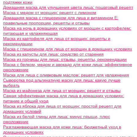
подтяжки кожи
Домашняя маска для улучшения цвета лица: пошаговый рецепт
Маска с медом от морщин: рецепт с лимоном
Домашняя маска с глицерином для лица и витамином Е:
правильные пропорции, рецепты и отзывы
Маска на ночь в домашних условиях от морщин с картофелем:
питающая и увлажняющая
Маска из картофеля для лица от морщин: рецепты и
рекомендации
Маска с глицерином для лица от морщин в домашних условиях
Маска из капусты для лица: средство от старения
Маска из горчицы для лица: отзывы, рецепты, рекомендации
Маска с белком, медом и авокадо для кожи лица: эффективное
омоложение
Маска для лица с оливковым маслом: рецепт для увлажнения
Сыворотка под альгинатную маску для лица: какую лучше
выбрать
Маска из майонеза для лица от морщин: рецепт и отзывы
Самая эффективная маска для лица в домашних условиях:
питание и общий уход
Маска из яблока для лица от морщин: простой рецепт для
домашних условий
Маска из белой глины для лица: минус прыщи, плюс
омоложение
Разглаживающая маска для кожи лица: бюджетный уход в
домашних условиях