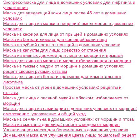
Экспресс-маска для лица в домашних условиях для лифтинга и
увлажнения
Маска для увядающей кожи лица после 45 лет в домашних
условиях
Маска для лица из манки от морщин: омоложение в домашних
условиях
Маска из кефира для лица от прыщей в домашних условиях
Маска из белка и лимона для сияющей кожи лица
Маска из зубной пасты от прыщей в домашних условиях
Маска из капусты для лица: средство от старения
Маска из пивных дрожжей для лица от морщин и прыщей
Маска для лица из молока и меда: отбеливающая от морщин
Маска из тыквы с медом от морщин в домашних условиях:
рецепт своими руками, отзывы
Маска для лица из белка и крахмала для моментального
лифтинга
Простая маска от угрей в домашних условиях: рецепты и
отзывы
Маска для лица с овсяной мукой и яблоком: избавляемся от
морщин
Маска для лица из ламинарии в домашних условиях от морщин:
омоложение, увлажнение и общий уход
Маска из семян льна в домашних условиях: от морщин и птоза
Маска из сметаны для лица: рецепт с медом от морщин
Увлажняющая маска для беременных в домашних условиях
Домашняя маска для улучшения цвета лица: пошаговый рецепт