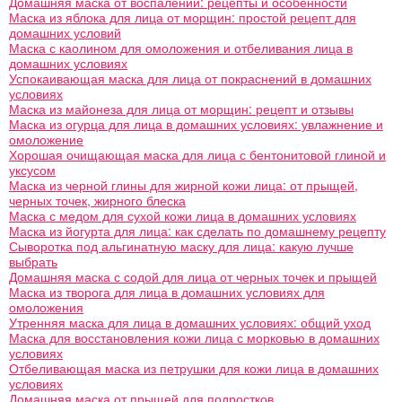
Домашняя маска от воспалений: рецепты и особенности
Маска из яблока для лица от морщин: простой рецепт для
домашних условий
Маска с каолином для омоложения и отбеливания лица в
домашних условиях
Успокаивающая маска для лица от покраснений в домашних
условиях
Маска из майонеза для лица от морщин: рецепт и отзывы
Маска из огурца для лица в домашних условиях: увлажнение и
омоложение
Хорошая очищающая маска для лица с бентонитовой глиной и
уксусом
Маска из черной глины для жирной кожи лица: от прыщей,
черных точек, жирного блеска
Маска с медом для сухой кожи лица в домашних условиях
Маска из йогурта для лица: как сделать по домашнему рецепту
Сыворотка под альгинатную маску для лица: какую лучше
выбрать
Домашняя маска с содой для лица от черных точек и прыщей
Маска из творога для лица в домашних условиях для
омоложения
Утренняя маска для лица в домашних условиях: общий уход
Маска для восстановления кожи лица с морковью в домашних
условиях
Отбеливающая маска из петрушки для кожи лица в домашних
условиях
Домашняя маска от прыщей для подростков