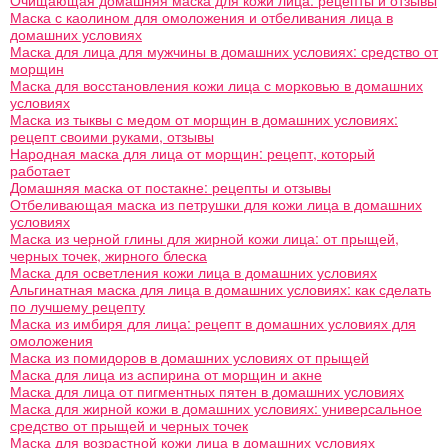
Очищающая домашняя маска для кожи лица: рецепты и отзывы
Маска с каолином для омоложения и отбеливания лица в
домашних условиях
Маска для лица для мужчины в домашних условиях: средство от
морщин
Маска для восстановления кожи лица с морковью в домашних
условиях
Маска из тыквы с медом от морщин в домашних условиях:
рецепт своими руками, отзывы
Народная маска для лица от морщин: рецепт, который
работает
Домашняя маска от постакне: рецепты и отзывы
Отбеливающая маска из петрушки для кожи лица в домашних
условиях
Маска из черной глины для жирной кожи лица: от прыщей,
черных точек, жирного блеска
Маска для осветления кожи лица в домашних условиях
Альгинатная маска для лица в домашних условиях: как сделать
по лучшему рецепту
Маска из имбиря для лица: рецепт в домашних условиях для
омоложения
Маска из помидоров в домашних условиях от прыщей
Маска для лица из аспирина от морщин и акне
Маска для лица от пигментных пятен в домашних условиях
Маска для жирной кожи в домашних условиях: универсальное
средство от прыщей и черных точек
Маска для возрастной кожи лица в домашних условиях