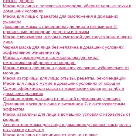
отзывы, рецепт
Маска для лица с перекисью водорода: уберите черные точки в
домашних условиях
Маска для лица с гранатом для омоложения в домашних
условиях
Домашняя маска с глицерином для лица и витамином Е:
правильные пропорции, рецепты и отзывы
Маска с крахмалом, медом и сметаной для тонуса кожи и цвета
лица
Черная маска для лица без желатина в домашних условиях:
эффективное очищение пор
Маска с димексидом и солкосерилом для лица:
омолаживающий рецепт от морщин
Маска с какао для лица в домашних условиях: избавляемся от
морщин
Маска из горчицы для лица: отзывы, рецепты, рекомендации
Маски для лица с мумие в домашних условиях от морщин
Самая эффективная маска от мимических морщин на лбу в
домашних условиях
Овсяная маска для лица от прыщей в домашних условиях
Домашняя маска для лица с витамином C с антивозрастным
эффектом
Маска из калины для лица в домашних условиях: избавьтесь от
морщин
Альгинатная маска для лица в домашних условиях: как сделать
по лучшему рецепту
Маска для лица из аспирина от морщин и акне