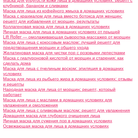
Маска для упругости кожи лица в домашних условиях: рецепт с
клубникой, бананом и сливками
Маска для лица из кофейного жмыха в домашних условиях
Маска с крахмалом для лица вместо ботокса для женщин:
рецепт для избавления от морщин, результаты
Коллагеновая маска для лица в домашних условиях
Яичная маска для лица в домашних условиях от прыщей
Lift Roller — омолаживающая cыворотка-массажер от морщин
Маска для лица с кокосовым маслом: лучший рецепт для
предотвращения морщин и общего ухода
Желатиновая маска для чистки пор с розовыми лепестками
Маска с гиалуроновой кислотой от морщин и старения: как
сделать дома
Маска для лица с пчелиным воском: эпиляция в домашних
условиях
Маска для лица из рыбьего жира в домашних условиях: отзывы
и рецепты
Народная маска для лица от морщин: рецепт, который
работает
Маска для лица с маслами в домашних условиях для
увлажнения и омоложения
Маска для лица с оливковым маслом: рецепт для увлажнения
Домашняя маска для глубокого очищения лица
Яичная маска для сужения пор в домашних условиях
Освежающая маска для лица в домашних условиях