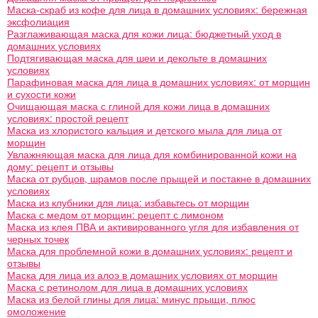
Маска-скраб из кофе для лица в домашних условиях: бережная
эксфолиация
Разглаживающая маска для кожи лица: бюджетный уход в
домашних условиях
Подтягивающая маска для шеи и декольте в домашних
условиях
Парафиновая маска для лица в домашних условиях: от морщин
и сухости кожи
Очищающая маска с глиной для кожи лица в домашних
условиях: простой рецепт
Маска из хлористого кальция и детского мыла для лица от
морщин
Увлажняющая маска для лица для комбинированной кожи на
дому: рецепт и отзывы
Маска от рубцов, шрамов после прыщей и постакне в домашних
условиях
Маска из клубники для лица: избавьтесь от морщин
Маска с медом от морщин: рецепт с лимоном
Маска из клея ПВА и активированного угля для избавления от
черных точек
Маска для проблемной кожи в домашних условиях: рецепт и
отзывы
Маска для лица из алоэ в домашних условиях от морщин
Маска с ретинолом для лица в домашних условиях
Маска из белой глины для лица: минус прыщи, плюс
омоложение